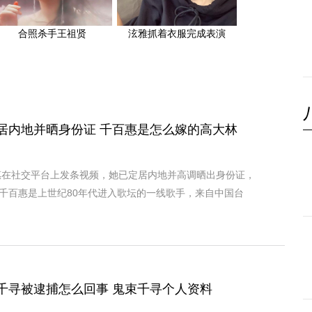
合照杀手王祖贤
泫雅抓着衣服完成表演
居内地并晒身份证 千百惠是怎么嫁的高大林
百惠在社交平台上发条视频，她已定居内地并高调晒出身份证，
千百惠是上世纪80年代进入歌坛的一线歌手，来自中国台
千寻被逮捕怎么回事 鬼束千寻个人资料