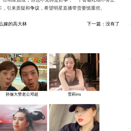
车，引来质疑和
争议
，希望明星直播带货要慎重些。
么嫁的高大林
下一篇：没有了
孙俪大赞老公邓超
雪莉ins