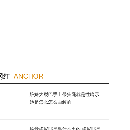
易烊千玺人气暴涨原因
韩雪说林心如耍大牌
小沈阳最近怎么了
朴寒星发文道歉
网红
ANCHOR
脏妹大裂巴手上带头绳就是性暗示
她是怎么怎么曲解的
抖音梅尼耶是靠什么火的 梅尼耶是