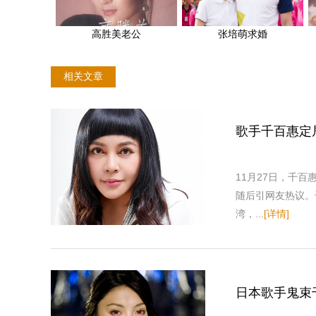
高胜美老公
张培萌求婚
相关文章
歌手千百惠定
11月27日，千
随后引网友热议。
湾，...
[详情]
日本歌手鬼束