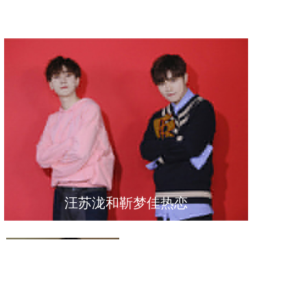
汪苏泷和靳梦佳热恋