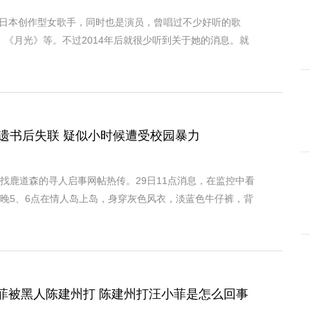
日本创作型女歌手，同时也是演员，曾唱过不少好听的歌
》、《月光》等。不过2014年后就很少听到关于她的消息。就
留遗书后失联 疑似小时候遭受校园暴力
寻找鹿道森的寻人启事网帖热传。29日11点消息，在监控中看
傍晚5、6点在情人岛上岛，身穿灰色风衣，淡蓝色牛仔裤，背
菲被黑人陈建州打 陈建州打汪小菲是怎么回事