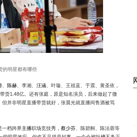
货的明星都有哪些
涛
、
陈赫
、李湘、
汪涵
、叶璇、王祖蓝、于震、黄圣依，
带货1.48亿。还有张庭，原是知名演员，后来做起了微
。但并非明星直播带货就好，张晨光就直播间售酒被骂
是一档跨界
主播
职场竞技秀，
蔡少芬
、陈碧舸、陈法蓉等
一些明星效应，但也不见得是好事，一个会被吐槽不务正