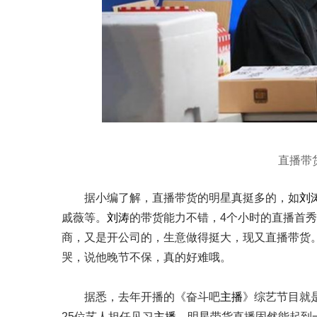
直播带
据小编了解，直播带货的明星真挺多的，如
刘
戚薇等。
刘涛
的带货能力不错，4个小时的直播首秀
商，又是开公司的，生意做得挺大，现又直播带货
哭，说他晚节不保，真的好难哦。
据悉，去年开播的《奋斗吧
主播
》综艺节目就
25位艺人担任见习
主播
。明星带货直播固然能起到