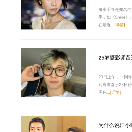
鬼束千寻是知名的
手，如《Shine
在最近...
[详情]
25岁摄影师
29日上午，一则
到鹿道森于28日
黑色...
[详情]
为什么说汪小