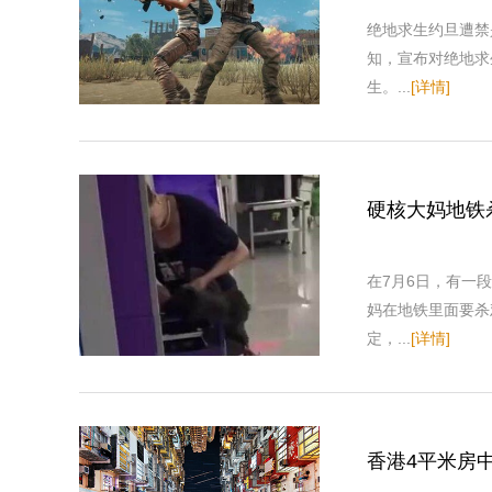
绝地求生约旦遭禁
知，宣布对绝地求
生。...
[详情]
硬核大妈地铁
在7月6日，有一
妈在地铁里面要杀
定，...
[详情]
香港4平米房