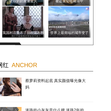
硬核奶奶重返蓝天
被盗黄金暗藏墙中
英国村庄受不了脱欧宣布独
世界上最南端的城市变了
立
网红
ANCHOR
蔡萝莉资料起底 真实颜值曝光像大
妈
迷路的小灰灰是什么梗 迷路2年的