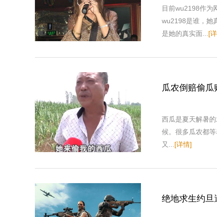
目前wu2198
wu2198是谁，
是她的真实面...
[详
瓜农倒赔偷瓜
西瓜是夏天解暑的
候。很多瓜农都等
又...
[详情]
绝地求生约旦