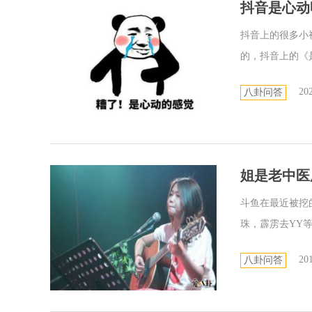
抖音是心动
抖音上的很多小
的，抖音上的《是
202
八卦问答
姐是老中医
斗鱼在最近被挖
珠，霹雳去YY等
201
八卦问答