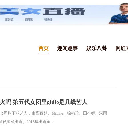
首页
趣闻趣事
娱乐八卦
网红
韩国火吗 第五代女团里gidle是几线艺人
ube公司旗下的艺人，由曺薇娟、Minnie、徐穗珍、田小娟、宋雨
员组成出道。2018年出道至...