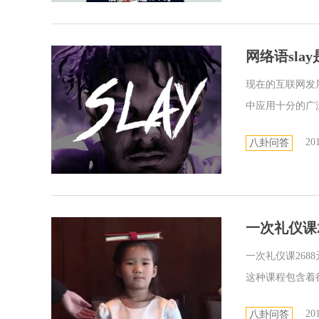
网络语sla
现在的互联网发
中应用十分的广泛
201
八卦问答
一次礼仪课
一次礼仪课26
这种课程包含着很
201
八卦问答