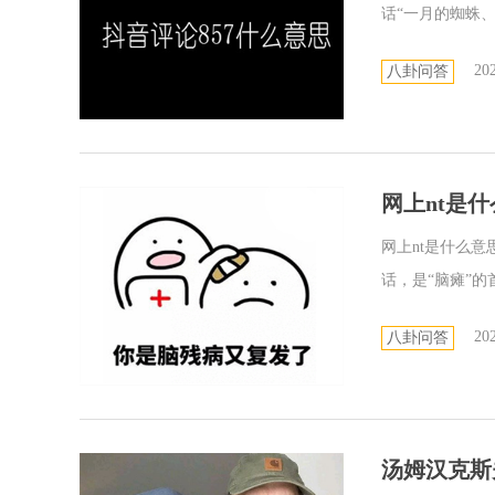
话“一月的蜘蛛、
202
八卦问答
网上nt是
网上nt是什么意
话，是“脑瘫”的
202
八卦问答
汤姆汉克斯