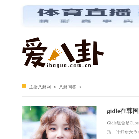
主播八卦网
>
八卦问答
>
gidle在
Gidle组合是C
琦、叶舒华六位成