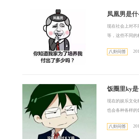
凤凰男是什
现在社会上对不
等，这些不同的标
201
八卦问答
饭圈里ky
现在的娱乐文化
也会各种各样的饭
201
八卦问答