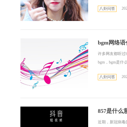
202
八卦问答
bgm网络语
许多网友都听过
bgm，bgm是什
202
八卦问答
857是什么
近期，新冠病毒