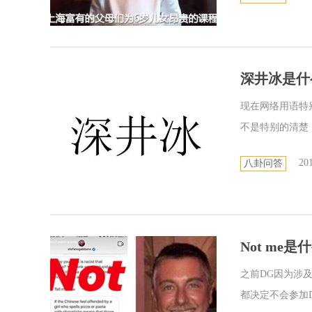
深井冰是什
现在网络用语特
不是特别的清楚，
201
八卦问答
Not me
之前DG因为涉
都决定不会参加D