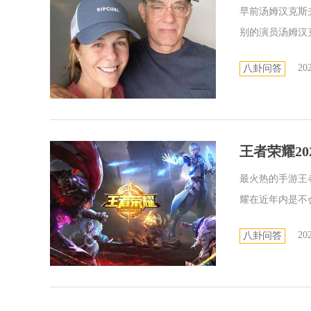
早前汤姆汉克斯
别的演员汤姆汉克
202
八卦问答
王者荣耀2
最火热的手游王
耀在近年内是不会
202
八卦问答