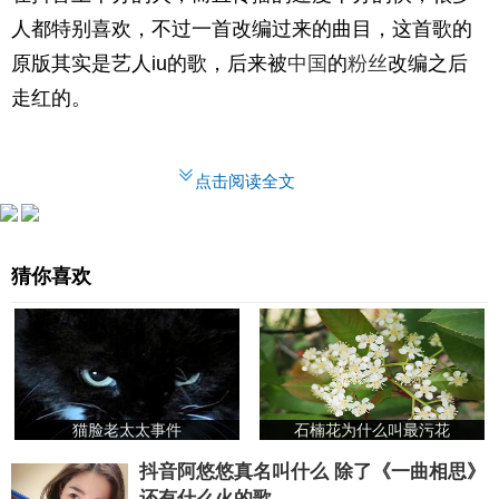
人都特别喜欢，不过一首改编过来的曲目，这首歌的
原版其实是艺人iu的歌，后来被
中国
的
粉丝
改编之后
走红的。
点击阅读全文
猜你喜欢
猫脸老太太事件
石楠花为什么叫最污花
抖音阿悠悠真名叫什么 除了《一曲相思》
还有什么火的歌