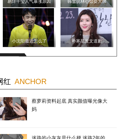
易烊千玺人气暴涨原因
韩雪说林心如耍大牌
小沈阳最近怎么了
朴寒星发文道歉
网红
ANCHOR
蔡萝莉资料起底 真实颜值曝光像大
妈
迷路的小灰灰是什么梗 迷路2年的