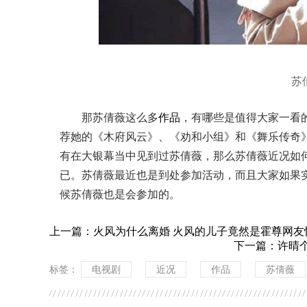
苏
那苏倩薇这么多
作品
，有哪些是值得大家一看
荐她的《木府风云》、《劝和小组》和《舞乐传奇
有在大银幕当中见到过苏倩薇，那么苏倩薇近况如
已。苏倩薇最近也是到处参加活动，而且大家如果
候苏倩薇也是会参加的。
上一篇：
火风为什么离婚 火风的儿子竟然是霍尊网友
下一篇：
许晴
标签：
电视剧
近况
作品
苏倩薇