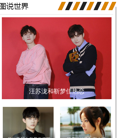
汪苏泷和靳梦佳热恋