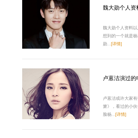
魏大勋个人资
魏大勋个人资料以
想到的一个就是杨
勋...
[详情]
卢蒽洁演过的
卢蒽洁或许大家有
箫》，看过的小伙
脸杨...
[详情]