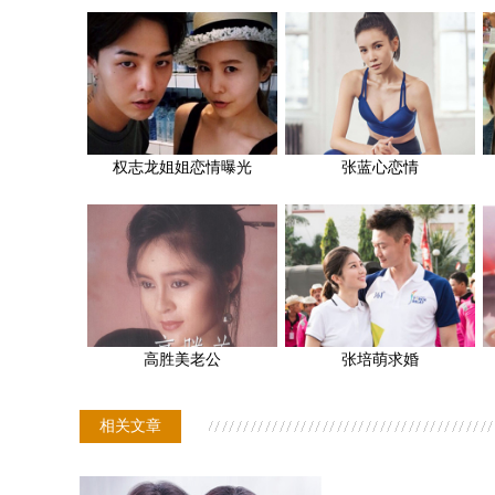
权志龙姐姐恋情曝光
张蓝心恋情
高胜美老公
张培萌求婚
相关文章