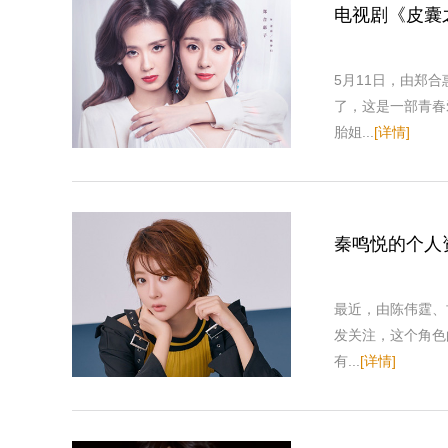
电视剧《皮囊
5月11日，由郑
了，这是一部青春
胎姐...
[详情]
秦鸣悦的个人
最近，由陈伟霆、
发关注，这个角色
有...
[详情]