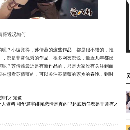
倩薇
近况
如何
的呢？小编觉得，苏倩薇的这些
作品
，都是很不错的，推
》，都是非常优秀的
作品
。很多
网友
都说，最近几年都没
何呢？苏倩薇最近是有新
作品
的，只是大家没有关注到而
实在想看苏倩薇的，可以关注苏倩薇的家乡的
春晚
，到时
惊呼才知道
个人资料 和华晨宇绯闻恋情是真的吗起底历任都是非常有才