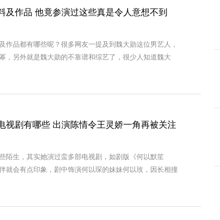
料及作品 他竟参演过这些真是令人意想不到
及作品都有哪些呢？很多网友一提及到魏大勋这位男艺人，
幂，另外就是魏大勋的不靠谱和综艺了，很少人知道魏大
电视剧有哪些 出演陈情令王灵娇一角再被关注
些陌生，其实她演过蛮多部电视剧，如剧版《何以默笙
伴就会有点印象，剧中饰演何以琛的妹妹何以玫，因长相撞