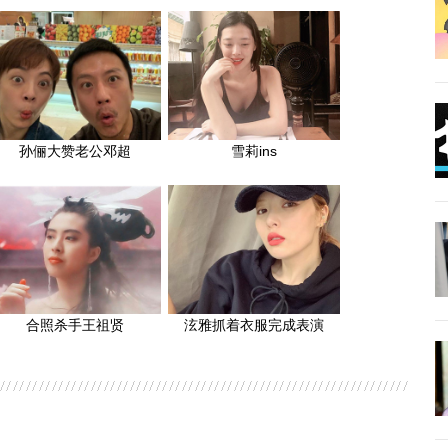
孙俪大赞老公邓超
雪莉ins
合照杀手王祖贤
泫雅抓着衣服完成表演