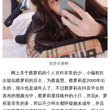
蔡萝莉
资料
网上关于蔡萝莉的
个人资料
非常的少，小编有扒
出疑似蔡萝莉的
原名
，为蔡嘉慧。蔡萝莉是2000年出
生的，现今也是成年人了。不过蔡萝莉在抖音平台所
发布的视频当中，蔡萝莉显得格外的小只，并且jk、萝
莉装非常的多，所以不少
网友
都怀疑她未成年，并且