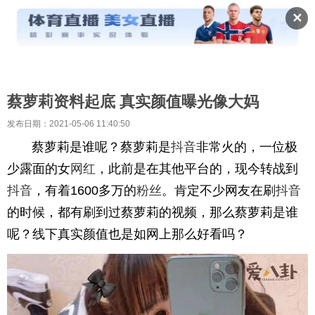
✕
蔡萝莉资料起底 真实颜值曝光像大妈
发布日期：2021-05-06 11:40:50
蔡萝莉是谁呢？蔡萝莉是
抖音
非常火的，一位极
少露面的女
网红
，此前是在其他平台的，现今转战到
抖音
，有着1600多万的
粉丝
。肯定不少网友在刷
抖音
的时候，都有刷到过蔡萝莉的视频，那么蔡萝莉是谁
呢？线下真实颜值也是如网上那么好看吗？