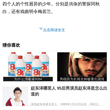
四个人的个性迥异的少年。分别是
偶像
的警探同秋
白，还有戏曲明令梅若兰。
点击阅读全文
猜你喜欢
为什么消毒液叫84
男模因为长得太帅被逐出国境
赵东泽哪里人 95后男演员赵东泽是怎么出
道的
演员赵东泽是北京人，1995年1月12日出生，经纪公...