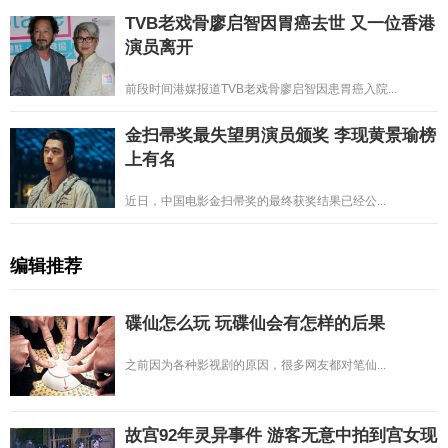
TVB老戏骨廖启智因胃癌去世 又一位香港
演员离开
前段时间港媒报道TVB老戏骨廖启智因患胃癌入院...
金扫帚奖最失望男演员颁奖 李现黄景瑜榜
上有名
近日，中国电影金扫帚奖的最终获奖结果已经公...
编辑推荐
碟仙怎么玩 玩碟仙会有怎样的后果
之前因为各种影视剧的原因，很多网友都对笔仙...
故宫92年灵异事件 游客无意中拍到宫女现