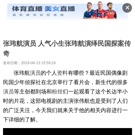
✕
张玮航演员 人气小生张玮航演绎民国探案传
奇
发布日期：2019-06-13 15:59:26
张玮航
演员
的个人
资料
有哪些？最近民国偶像剧
民国少年侦探社在北京举行了看片会，新生代的很多
演员
等主创都到场和
粉丝
们一起观看了这个长达半小
时的片花，这部电视剧的主演张伟航也是受到了人们
的广泛关注，今天我们就来关于他的相关内容进行一
下详细的了解。