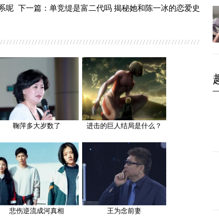
系呢
下一篇：
单竞缇是富二代吗 揭秘她和陈一冰的恋爱史
鞠萍多大岁数了
进击的巨人结局是什么？
悲伤逆流成河真相
王为念前妻