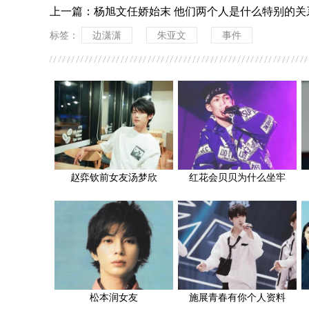
上一篇：
杨旭文任娇始末 他们两个人是什么特别的关
标签：
边潇潇
朱亚文
事件
赵弈钦前女友汤梦欣
红花会贝贝为什么坐牢
松本润女友
施展青春有你个人资料