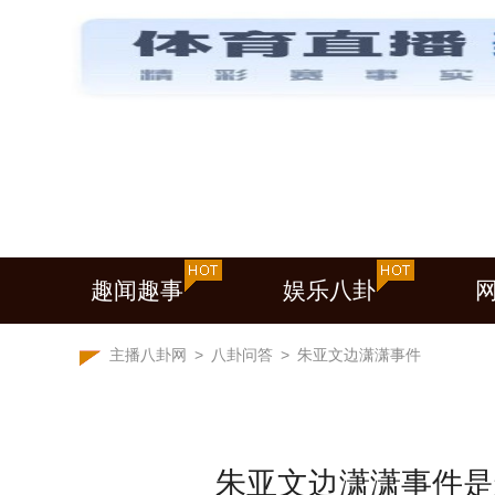
趣闻趣事
娱乐八卦
主播八卦网
>
八卦问答
>
朱亚文边潇潇事件
朱亚文边潇潇事件是