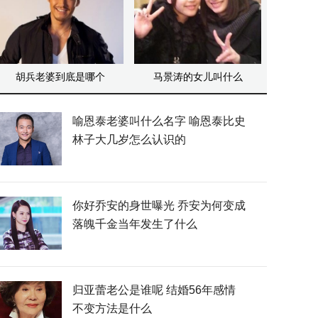
胡兵老婆到底是哪个
马景涛的女儿叫什么
喻恩泰老婆叫什么名字 喻恩泰比史
林子大几岁怎么认识的
你好乔安的身世曝光 乔安为何变成
落魄千金当年发生了什么
归亚蕾老公是谁呢 结婚56年感情
不变方法是什么