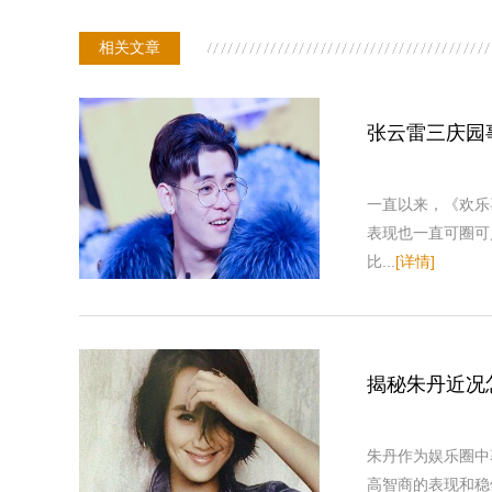
相关文章
张云雷三庆园
一直以来，《欢乐
表现也一直可圈可
比...
[详情]
揭秘朱丹近况
朱丹作为娱乐圈中
高智商的表现和稳