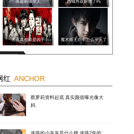
高嘉朗哪里人
西城男孩解散了吗
名流真相谁是凶手
魔术师王亦丰怎么不火了
网红
ANCHOR
蔡萝莉资料起底 真实颜值曝光像大
妈
迷路的小灰灰是什么梗 迷路2年的