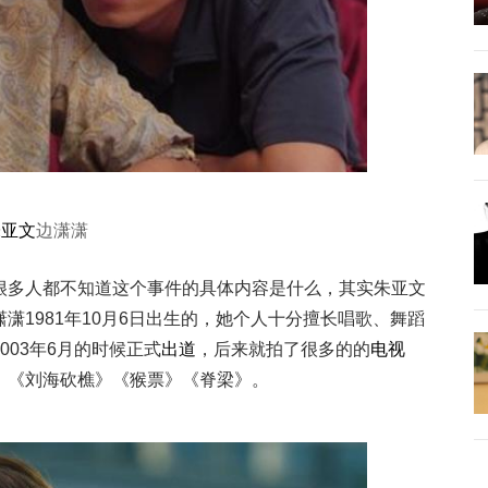
朱亚文
边潇潇
很多人都不知道这个事件的具体内容是什么，其实朱亚文
潇1981年10月6日出生的，她个人十分擅长唱歌、舞蹈
003年6月的时候正式
出道
，后来就拍了很多的的
电视
。《刘海砍樵》《猴票》《脊梁》。