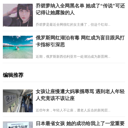
乔碧萝纳入全网黑名单 她成了“传说”可还
记得让她露脸的人
乔碧萝是最近全网很红的女主播了，但这个红却...
俄罗斯网红湖泊有毒 网红成为盲目跟风打
卡指标引深思
近期，俄罗斯新西伯利亚市一处湖泊成为新晋网...
编辑推荐
女孩让座慢遭大妈掌掴辱骂 遇到老人年轻
人究竟该不该让座
近些年来，年轻人不让座，遭老人反击的新闻层...
日本最省女孩 她的成功给我上了一堂重要