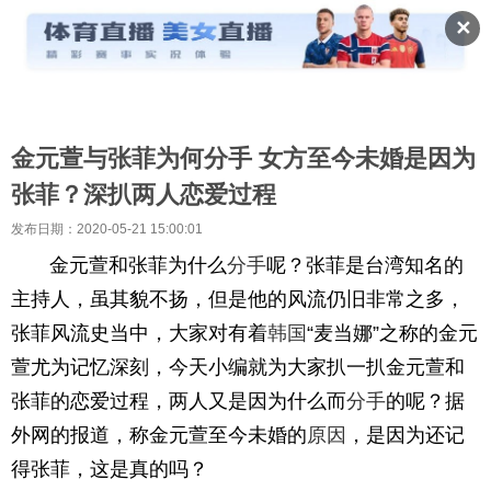
✕
金元萱与张菲为何分手 女方至今未婚是因为
张菲？深扒两人恋爱过程
发布日期：2020-05-21 15:00:01
金元萱和张菲为什么
分手
呢？张菲是台湾知名的
主持人，虽其貌不扬，但是他的风流仍旧非常之多，
张菲风流史当中，大家对有着
韩国
“麦当娜”之称的金元
萱尤为记忆深刻，今天小编就为大家扒一扒金元萱和
张菲的恋爱过程，两人又是因为什么而
分手
的呢？据
外网的报道，称金元萱至今未婚的
原因
，是因为还记
得张菲，这是真的吗？