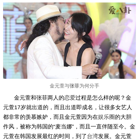
金元萱与
张菲
为何分手
金元萱和张菲两人的
恋爱
过程是怎么样的呢？金
元萱17岁就出道的，而且出道即成名，让很多女艺人
都非常的羡慕嫉妒，而且金元萱因为在
娱乐圈
的大胆
作风，被称为韩国的“麦当娜”，而且一直伴随至今。金
元萱在韩国发展最红的时间，到了
台湾
发展。金元萱