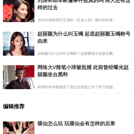
刘涛和胡军帐篷事件是真的吗 两人还有这
样的过去
当年刘涛和胡军主演的《天龙八部》播出的时候...
赵丽颖为什么叫玉镯 起底赵丽颖玉镯称号
由来
赵丽颖为什么叫作玉镯呢？赵丽颖现今在娱乐圈...
网络大V辣笔小球被批捕 此前曾经曝光赵
丽颖坐台黑料
前段时间央视报道了四位边境战士为了驻守祖国...
编辑推荐
碟仙怎么玩 玩碟仙会有怎样的后果