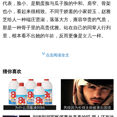
代表，脸小、是鹅蛋脸与瓜子脸的中和。肩窄、骨架
也小，看起来很精致。不同于娇羞的小家碧玉，赵雅
芝给人一种端庄贤淑，落落大方，雍容华贵的气质，
那是一种骨子里的高贵优雅。站在自己的同辈人行列
里，根本看不出她的
年龄
，反而更像是
女儿
一样。
点击阅读全文
猜你喜欢
为什么消毒液叫84
男模因为长得太帅被逐出国境