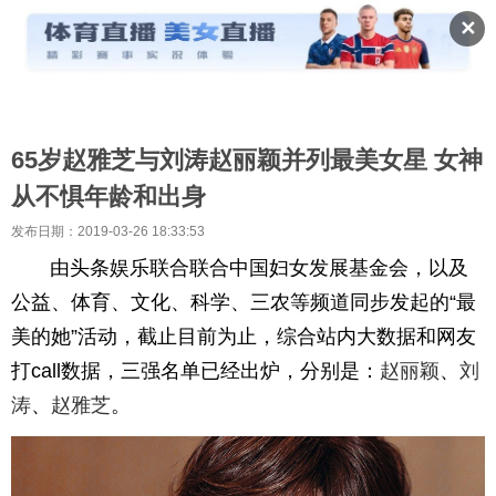
✕
65岁赵雅芝与刘涛赵丽颖并列最美女星 女神
从不惧年龄和出身
发布日期：2019-03-26 18:33:53
由头条娱乐联合联合中国妇女发展基金会，以及
公益、体育、文化、科学、三农等频道同步发起的“最
美的她”活动，截止目前为止，综合站内大数据和网友
打call数据，三强名单已经出炉，分别是：
赵丽颖
、
刘
涛
、
赵雅芝
。