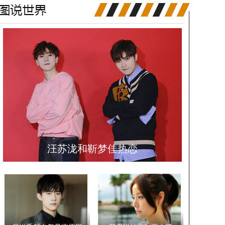
汪苏泷和靳梦佳热恋