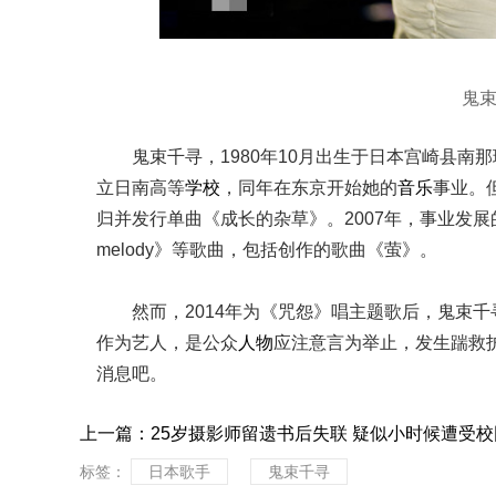
鬼
鬼束千寻，1980年10月出生于日本宫崎县南
立日南高等
学校
，同年在东京开始她的
音乐
事业。
归并发行单曲《成长的杂草》。2007年，事业发展的还不
melody》等歌曲，包括创作的歌曲《萤》。
然而，2014年为《咒怨》唱主题歌后，鬼束
作为艺人，是公众
人物
应注意言为举止，发生踹救
消息吧。
上一篇：
25岁摄影师留遗书后失联 疑似小时候遭受
标签：
日本歌手
鬼束千寻