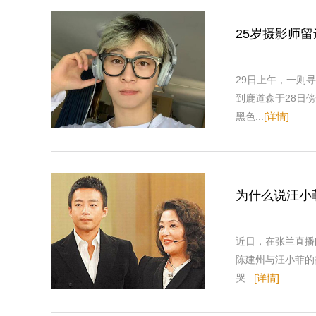
25岁摄影师
29日上午，一则
到鹿道森于28日
黑色...
[详情]
为什么说汪小
近日，在张兰直播
陈建州与汪小菲的
哭...
[详情]