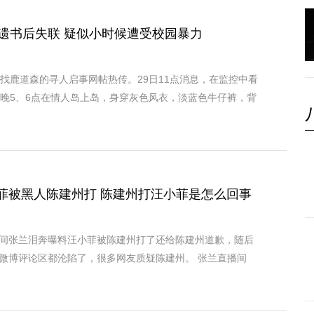
留遗书后失联 疑似小时候遭受校园暴力
寻找鹿道森的寻人启事网帖热传。29日11点消息，在监控中看
傍晚5、6点在情人岛上岛，身穿灰色风衣，淡蓝色牛仔裤，背
菲被黑人陈建州打 陈建州打汪小菲是怎么回事
间张兰泪奔曝料汪小菲被陈建州打了还给陈建州道歉，随后
微博评论区都沦陷了，很多网友质疑陈建州。 张兰直播间