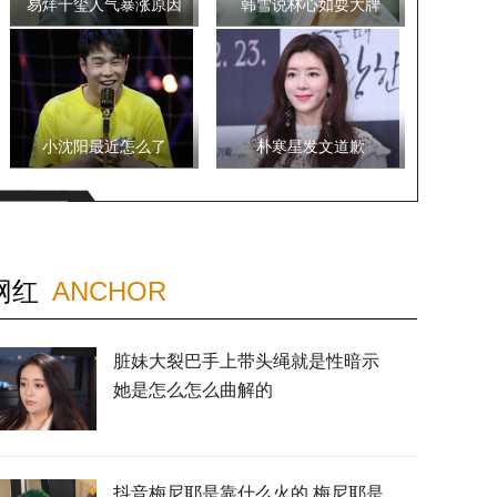
易烊千玺人气暴涨原因
韩雪说林心如耍大牌
小沈阳最近怎么了
朴寒星发文道歉
网红
ANCHOR
脏妹大裂巴手上带头绳就是性暗示
她是怎么怎么曲解的
抖音梅尼耶是靠什么火的 梅尼耶是