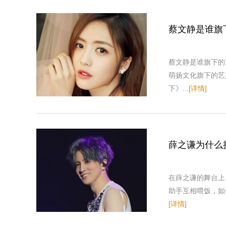
蔡文静是谁旗
蔡文静是谁旗下的
萌扬文化旗下的艺
下》...
[详情]
薛之谦为什么
在薛之谦的舞台上
助手互相喂饭，如
[详情]