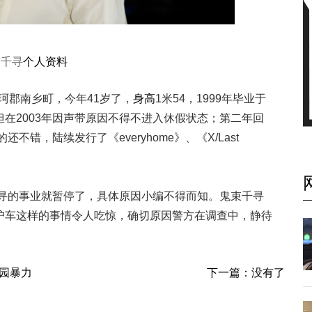
束千寻
个人资料
那珂郡南乡町，今年41岁了，
身高
1米54，1999年毕业于
但在2003年因声带原因不得不进入休假状态；第二年回
错，陆续发行了《everyhome》、《X/Last
千寻的事业就暂停了，具体原因小编不得而知。鬼束千寻
护车这样的事情令人吃惊，确切原因警方在调查中，静待
校园暴力
下一篇：没有了