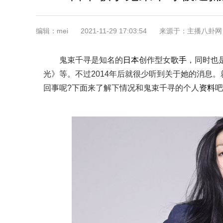
编辑：mei
2021-11-29 17:03:54
来源于：主播八卦网
鬼束千寻是知名的
日本
创作型女
歌手
，同时也
光》等。不过2014年后就很少听到关于她的消息
回事呢?下面来了解下情况和鬼束千寻的个人
资料
吧