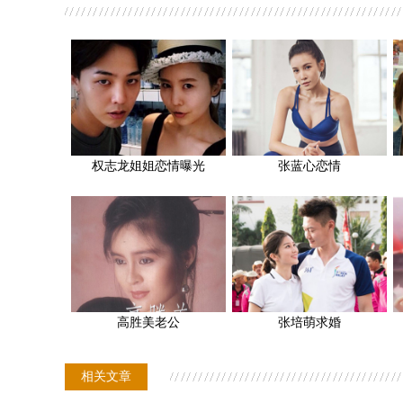
权志龙姐姐恋情曝光
张蓝心恋情
高胜美老公
张培萌求婚
相关文章