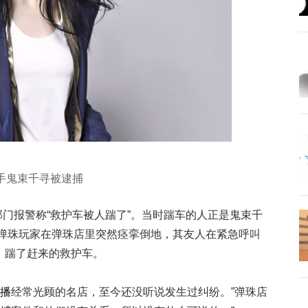
手鬼束千寻被逮捕
部门报警称“救护车被人踹了”。当时踹车的人正是鬼束千
岁弹珠玩家在弹珠店里突然痉挛倒地，其友人在紧急呼叫
，踹了赶来的救护车。
播
经常光顾的名店，至今还没听说发生过纠纷。”弹珠店