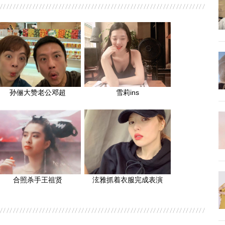
孙俪大赞老公邓超
雪莉ins
合照杀手王祖贤
泫雅抓着衣服完成表演