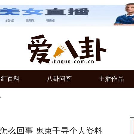
网红百科
八卦问答
主播作品
么
怎么回事 鬼束千寻个人资料