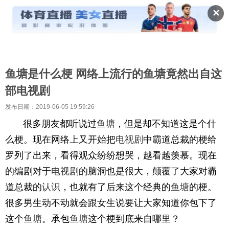
✕
鱼塘是什么梗 网络上流行的鱼塘竟然出自这
部电视剧
发布日期：2019-06-05 19:59:26
很多朋友都听说过
鱼塘
，但是却不知道这是个什
么梗。现在网络上又开始把
电视剧
中霸道总裁的梗给
罗列了出来，看得观众纷纷想哭，越看越羡慕。现在
的编剧对于
电视剧
的脑洞也是很大，颠覆了大家对霸
道总裁的
认识
，也就有了后来这个经典的
鱼塘
的梗。
很多男生动不动就会跟女生说要让大家知道你包下了
这个
鱼塘
。承包
鱼塘
这个梗到底来自哪里？