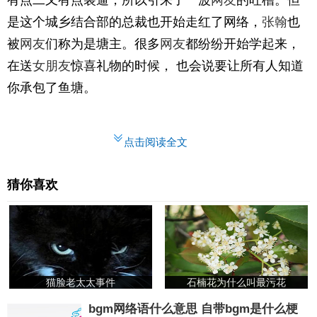
有点二又有点装逼，所以引来了一波
网友
的吐槽。但
是这个城乡结合部的总裁也开始走红了网络，
张翰
也
被
网友
们称为是塘主。很多
网友
都纷纷开始学起来，
在送
女朋友
惊喜礼物的时候， 也会说要让所有人知道
你承包了鱼塘。
点击阅读全文
猜你喜欢
猫脸老太太事件
石楠花为什么叫最污花
bgm网络语什么意思 自带bgm是什么梗