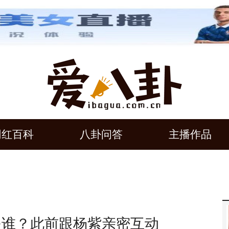
网红百科
八卦问答
主播作品
是谁？此前跟杨紫亲密互动