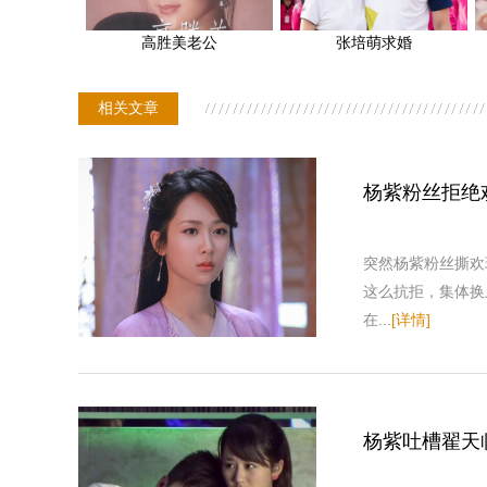
高胜美老公
张培萌求婚
相关文章
杨紫粉丝拒绝
突然杨紫粉丝撕欢
这么抗拒，集体换
在...
[详情]
杨紫吐槽翟天