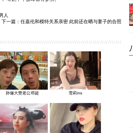
男人
下一篇：
任嘉伦和模特关系亲密 此前还在晒与妻子的合照
孙俪大赞老公邓超
雪莉ins