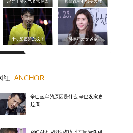
易烊千玺人气暴涨原因
韩雪说林心如耍大牌
小沈阳最近怎么了
朴寒星发文道歉
网红
ANCHOR
辛巴坐牢的原因是什么 辛巴发家史
起底
网红Abbily转性成功 此前因为性别