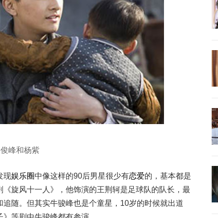
牛俊峰和杨紫
发现
娱乐圈
中像这样的90后男星很少有
恋爱
的，基本都是
剧《旋风十一人》，他饰演的王荆轲是足球队的队长，最
和追随。但其实牛骏峰也是个童星，10岁的时候就出道
子》等剧中牛骏峰都有参演。