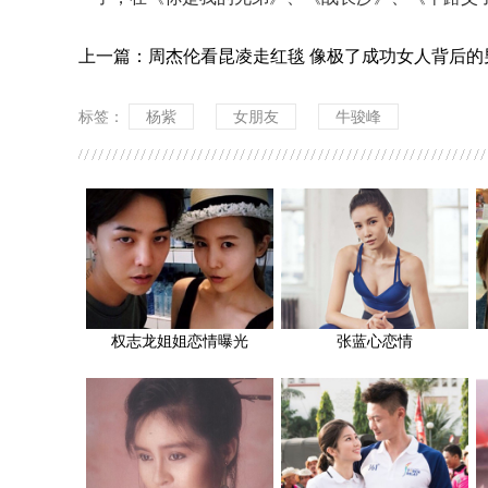
上一篇：
周杰伦看昆凌走红毯 像极了成功女人背后的
标签：
杨紫
女朋友
牛骏峰
权志龙姐姐恋情曝光
张蓝心恋情