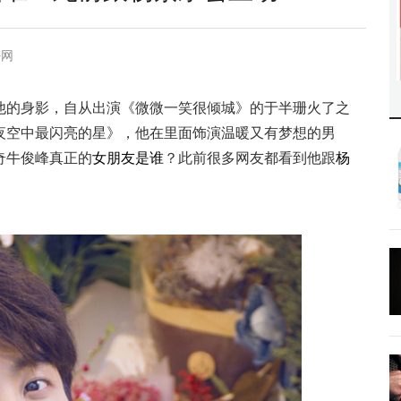
卦网
他的身影，自从出演《微微一笑很倾城》的于半珊火了之
夜空中最闪亮的星》，他在里面饰演温暖又有梦想的男
奇牛俊峰真正的
女朋友
是谁
？此前很多网友都看到他跟
杨