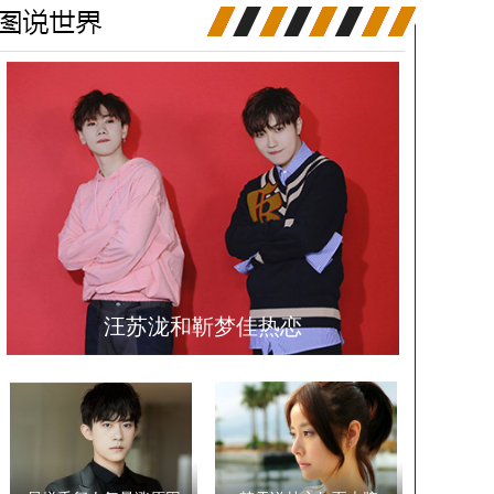
汪苏泷和靳梦佳热恋