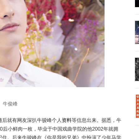
牛俊峰
随后就有网友深扒牛骏峰个人
资料
等信息出来。据悉，牛
0后小鲜肉一枚，毕业于中国戏曲学院的他2002年就拥
记住。后来牛骏峰在《你是我的兄弟》中扮演了少年马学