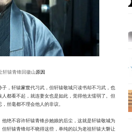
让轩辕青锋回徽山
原因
孙子，轩辕
家世
代习武，但轩辕敬城只读书却不习武，也
族人都看不起，就连妻女也是如此，觉得他太懦弱了。但
忍，丝毫都不理会他人的非议。
，他绝不容许轩辕青锋步她娘的后尘，这就是轩辕敬城为
。但轩辕青锋却不晓得这些，单纯的以为老祖轩辕大磐让