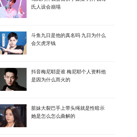
氏人设会崩塌
斗鱼九日是他的真名吗 九日为什么
会欠虎牙钱
抖音梅尼耶是谁 梅尼耶个人资料他
是因为什么而火的
脏妹大裂巴手上带头绳就是性暗示
她是怎么怎么曲解的