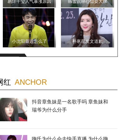
易烊千玺人气暴涨原因
韩雪说林心如耍大牌
小沈阳最近怎么了
朴寒星发文道歉
网红
ANCHOR
抖音章鱼妹是一名歌手吗 章鱼妹和
瑞爷为什么分手
嗨氏为什么会去快手直播 为什么嗨