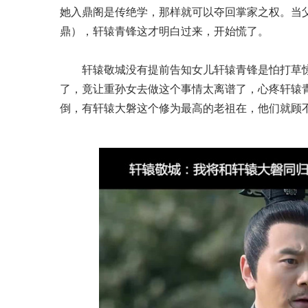
她入鼎阁是传绝学，那样就可以夺回掌家之权。当
鼎），轩辕青锋这才明白过来，开始慌了。
轩辕敬城没有提前告知女儿轩辕青锋是怕打草
了，竟让重孙女去做这个事情太离谱了，心疼轩辕
倒，有轩辕大磐这个修为最高的老祖在，他们就顾