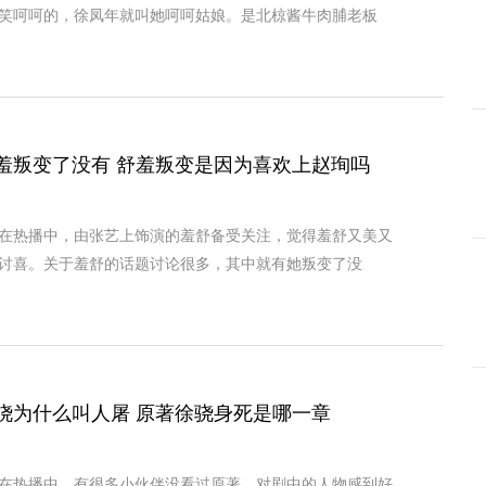
笑呵呵的，徐凤年就叫她呵呵姑娘。是北椋酱牛肉脯老板
羞叛变了没有 舒羞叛变是因为喜欢上赵珣吗
在热播中，由张艺上饰演的羞舒备受关注，觉得羞舒又美又
讨喜。关于羞舒的话题讨论很多，其中就有她叛变了没
骁为什么叫人屠 原著徐骁身死是哪一章
在热播中，有很多小伙伴没看过原著，对剧中的人物感到好