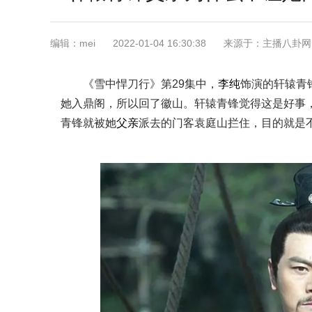
编辑：mei
2022-01-04 16:30:38
来源于：主播八卦网
《雪中悍刀行》第29集中，
李纯
饰演的轩辕青
她入鼎阁，所以回了徽山。轩辕青锋觉得这是好事
青锋就被她
父亲
派去的门客袁庭山拦住，目的就是