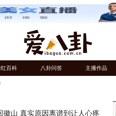
网红百科
八卦问答
主播作品
回
回徽山 真实原因离谱到让人心疼