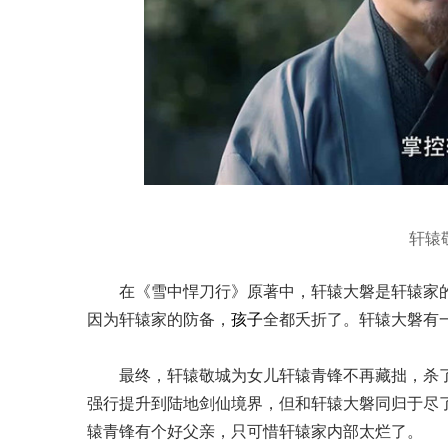
轩辕
在《雪中悍刀行》原著中，轩辕大磐是轩辕家
因为轩辕家的防备，
孩子
全都夭折了。轩辕大磐有
最终，轩辕敬城为女儿轩辕青锋不再藏拙，杀
强行提升到陆地剑仙境界，但和轩辕大磐同归于尽
辕青锋有个好父亲，只可惜轩辕家内部太烂了。