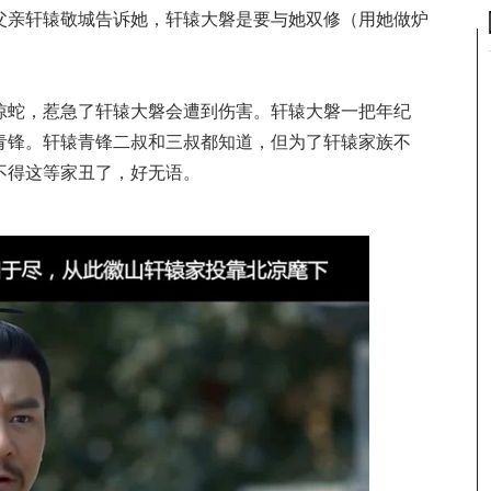
父亲轩辕敬城告诉她，轩辕大磐是要与她双修（用她做炉
惊蛇，惹急了轩辕大磐会遭到伤害。轩辕大磐一把年纪
青锋。轩辕青锋二叔和三叔都知道，但为了轩辕家族不
不得这等家丑了，好无语。