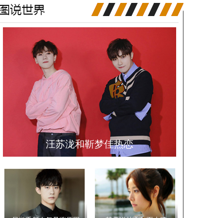
汪苏泷和靳梦佳热恋