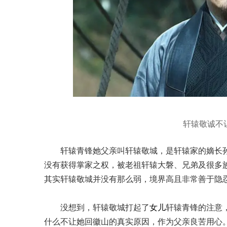
轩辕敬诚不
轩辕青锋她父亲叫轩辕敬城，是轩辕家的嫡长
没有获得掌家之权，被老祖轩辕大磐、兄弟及很多
其实轩辕敬城并没有那么弱，境界高且非常善于隐
没想到，轩辕敬城打起了
女儿
轩辕青锋的注意
什么不让她回徽山的真实原因，作为父亲良苦用心