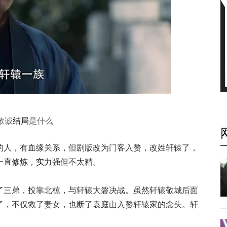
敬诚
结局
是什么
的人，有血缘关系，但剧版改为门客入赘，改姓轩辕了，
一直修炼，
实力
强但不太精。
了三弟，投靠北椋，与轩辕大磐决战。虽然轩辕敬城后面
了，不仅救了妻女，也断了袁庭山入赘轩辕家的念头。轩