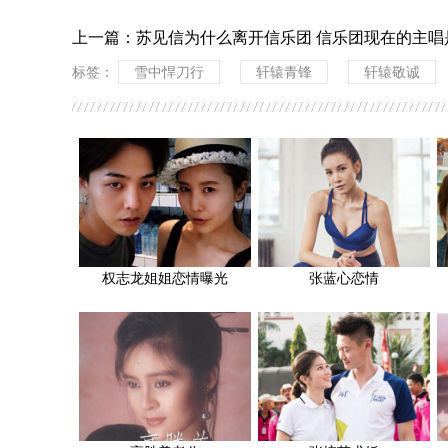
上一篇：
苏见信为什么离开信乐团 信乐团现在的主唱
标签：
雪中悍刀行
轩辕青锋
轩辕敬诚
权志龙姐姐恋情曝光
张蓝心恋情