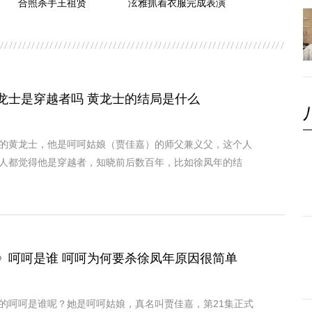
合照杀手王祖贤
泫雅抓着衣服完成表演
龙士是穿越者吗 黄龙士的结局是什么
的黄龙士，他是呵呵姑娘（贾佳嘉）的师父兼义父，这个人
人都觉得他是穿越者，知晓前后数百年，比如徐凤年的结
》呵呵是谁 呵呵为何要杀徐凤年原因很简单
的呵呵是谁呢？她是呵呵姑娘，真名叫贾佳嘉，第21集正式