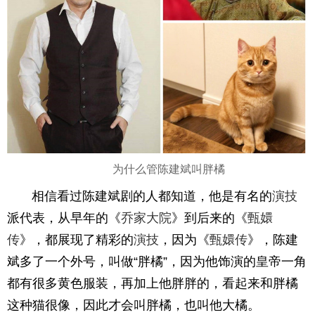
为什么管陈建斌叫胖橘
相信看过陈建斌剧的人都知道，他是有名的
演技
派代表，从早年的《
乔家大院
》到后来的《
甄嬛
传
》，都展现了精彩的
演技
，因为《
甄嬛传
》，陈建
斌多了一个外号，叫做“胖橘”，因为他饰演的皇帝一角
都有很多黄色服装，再加上他胖胖的，看起来和胖橘
这种猫很像，因此才会叫胖橘，也叫他大橘。