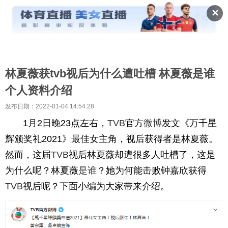
✕
林夏薇获tvb视后为什么遭吐槽 林夏薇是谁
个人资料介绍
发布日期：2022-01-04 14:54:28
1月2日晚23点左右，
TVB
官方
微博
发文《万千星
辉颁奖礼2021》最佳女主角，视后获得者是林夏薇。
然而，这届
TVB
视后林夏薇却遭很多人吐槽了，这是
为什么呢？林夏薇
是谁
？她为何能击败钟嘉欣获得
TVB
视后呢？下面小编为大家带来介绍。