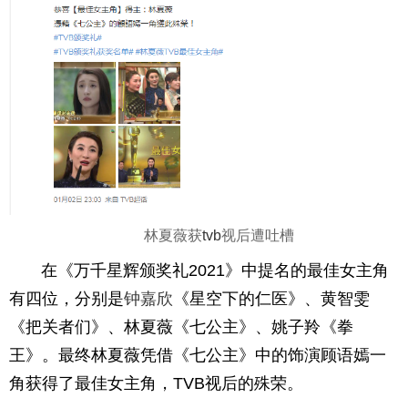
林夏薇获
tvb
视后遭吐槽
在《万千星辉颁奖礼2021》中提名的最佳女主角
有四位，分别是
钟嘉欣
《星空下的仁医》、黄智雯
《把关者们》、林夏薇《七公主》、姚子羚《拳
王》。最终林夏薇凭借《七公主》中的饰演顾语嫣一
角获得了最佳女主角，TVB视后的殊荣。