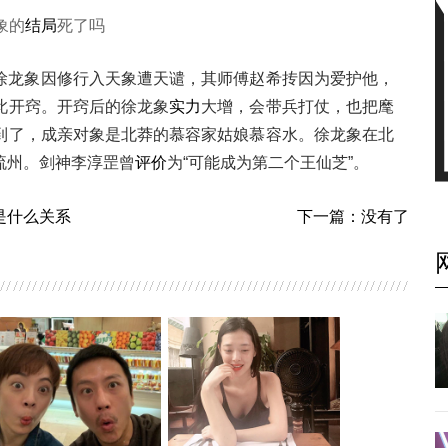
象的
结局
死了吗
徐龙象因修行入天象遭天谴，其师傅赵希抟因为爱护他，
此开窍。开窍后的徐龙象
实力
大增，会带兵打仗，也把麾
到了，成亲对象是北莽的慕容家姑娘慕容水。徐龙象在北
流州。剑神李淳罡曾
评价
为“可能成为第二个王仙芝”。
是什么关系
下一篇：没有了