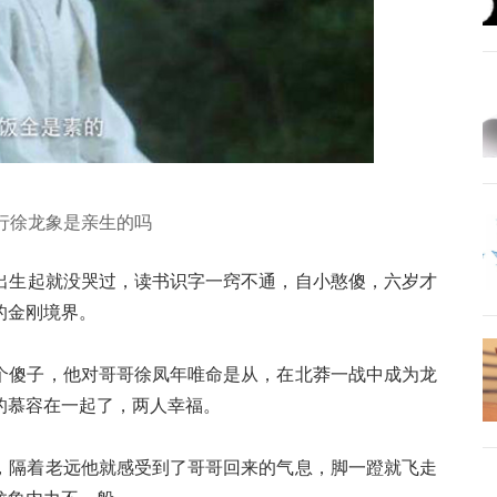
行徐龙象是亲生的吗
出生起就没哭过，读书识字一窍不通，自小憨傻，六岁才
的金刚境界。
个傻子，他对哥哥徐凤年唯命是从，在北莽一战中成为龙
的慕容在一起了，两人幸福。
，隔着老远他就感受到了哥哥回来的气息，脚一蹬就飞走