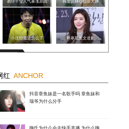
易烊千玺人气暴涨原因
韩雪说林心如耍大牌
小沈阳最近怎么了
朴寒星发文道歉
网红
ANCHOR
抖音章鱼妹是一名歌手吗 章鱼妹和
瑞爷为什么分手
嗨氏为什么会去快手直播 为什么嗨