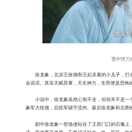
雪中悍刀
徐龙象，北凉王徐骁和王妃吴素的小
儿子
，打
会说话。其实天赋异禀，天生神力，生而便是恐怖
小说中，徐龙象虽然心智不全，但却并不是一
象军大统领，后统军镇守流州。最后徐龙象和北莽
剧中徐龙象一登场便站在了王府门口的石像上