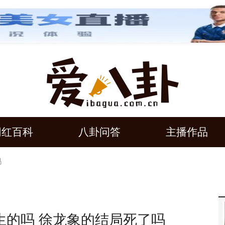
网红百科
八卦问答
主播作品
吗
生的吗 徐龙象的结局死了吗