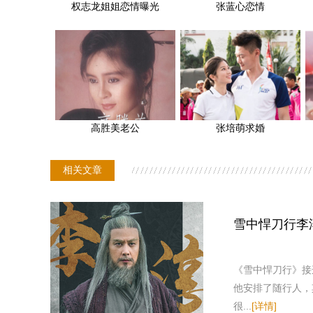
权志龙姐姐恋情曝光
张蓝心恋情
高胜美老公
张培萌求婚
相关文章
雪中悍刀行李
《雪中悍刀行》接
他安排了随行人，
很...
[详情]