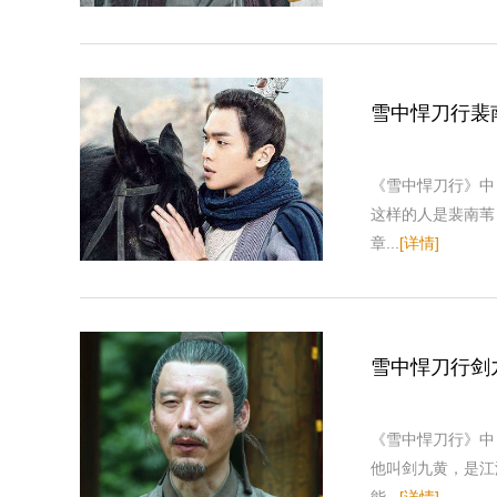
雪中悍刀行裴
《雪中悍刀行》中
这样的人是裴南苇
章...
[详情]
雪中悍刀行剑
《雪中悍刀行》中
他叫剑九黄，是江
能...
[详情]