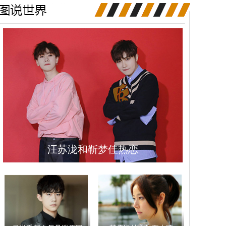
汪苏泷和靳梦佳热恋