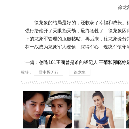
徐龙
徐龙象的结局是好的，还收获了幸福和成长。
强行给他开了天眼挡天劫，最终牺牲了，徐龙象因
下的龙象军管理的服服帖帖。再后来，徐龙象缘分
莽一战成为龙象军大统领，深得军心，现统军镇守
上一篇：
创造101王菊曾是谁的经纪人 王菊和郭晓婷
标签：
雪中悍刀行
徐龙象