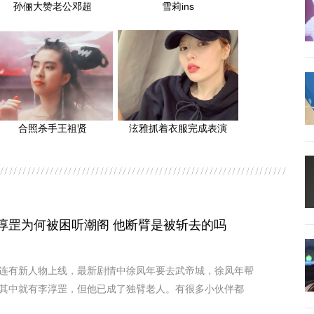
孙俪大赞老公邓超
雪莉ins
合照杀手王祖贤
泫雅抓着衣服完成表演
淳罡为何被困听潮阁 他断臂是被斩去的吗
连有新人物上线，最新剧情中徐凤年要去武帝城，徐凤年帮
其中就有李淳罡，但他已成了独臂老人。有很多小伙伴都