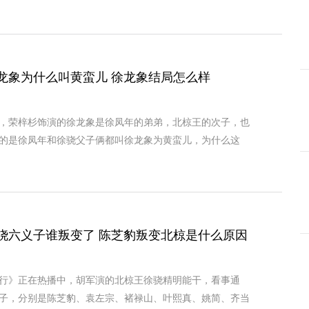
龙象为什么叫黄蛮儿 徐龙象结局怎么样
，荣梓杉饰演的徐龙象是徐凤年的弟弟，北椋王的次子，也
的是徐凤年和徐骁父子俩都叫徐龙象为黄蛮儿，为什么这
骁六义子谁叛变了 陈芝豹叛变北椋是什么原因
行》正在热播中，胡军演的北椋王徐骁精明能干，看事通
子，分别是陈芝豹、袁左宗、褚禄山、叶熙真、姚简、齐当