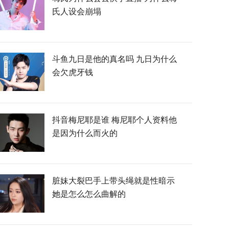
氏人设会崩塌
斗鱼九日是他的真名吗 九日为什么
会欠虎牙钱
抖音梅尼耶是谁 梅尼耶个人资料他
是因为什么而火的
脏妹大裂巴手上带头绳就是性暗示
她是怎么怎么曲解的