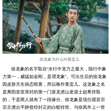
徐龙象为什么叫黄蛮儿
徐龙象的名字取自“水行中龙力之最大，陆行中象
力第一，威猛如金刚，是谓龙象”。可出生后的徐龙象
因皮肤天生病态暗黄，所以唤作黄蛮儿。这龙象之名
是离阳皇室亲封的第一门派龙虎山老道士赵希抟取
的，于是两人就有了一段缘分。徐龙象是现任观音宗
宗主澹台平静曾经封正的白蛟转世。与徐凤年上一世