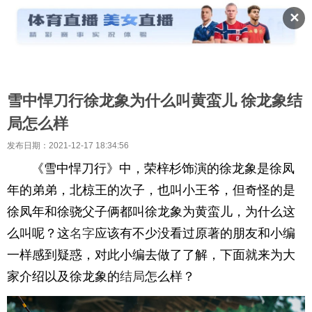
✕
雪中悍刀行徐龙象为什么叫黄蛮儿 徐龙象结
局怎么样
发布日期：2021-12-17 18:34:56
《雪中悍刀行》中，荣梓杉饰演的徐龙象是徐凤
年的弟弟，北椋王的次子，也叫小王爷，但奇怪的是
徐凤年和徐骁父子俩都叫徐龙象为黄蛮儿，为什么这
么叫呢？这
名字
应该有不少没看过原著的朋友和小编
一样感到疑惑，对此小编去做了了解，下面就来为大
家介绍以及徐龙象的
结局
怎么样？