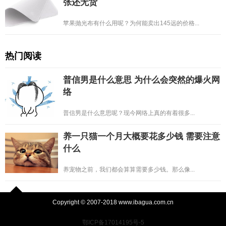
张还无货
苹果抛光布有什么用呢？为何能卖出145远的价格...
热门阅读
普信男是什么意思 为什么会突然的爆火网
络
普信男是什么意思呢？现今网络上真的有着很多...
养一只猫一个月大概要花多少钱 需要注意
什么
养宠物之前，我们都会算算需要多少钱。那么像...
Copyright © 2007-2018 www.ibagua.com.cn
鄂ICP备17014195号-5