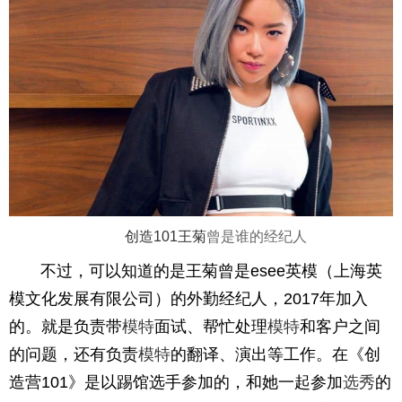
创造101
王菊
曾是谁的经纪人
不过，可以知道的是王菊曾是esee英模（上海英
模文化发展有限公司）的外勤经纪人，2017年加入
的。就是负责带
模特
面试、帮忙处理
模特
和客户之间
的问题，还有负责
模特
的翻译、演出等工作。在《创
造营101》是以踢馆选手参加的，和她一起参加
选秀
的