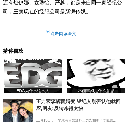
还有热伊娜、袁馨怡、严越，都是来自同一家
经纪公
司
，王菊现在的
经纪公司
是新湃传媒。
点击阅读全文
猜你喜欢
EDG为什么这么火
不能李姐是什么意思
王力宏李靓蕾婚变 经纪人刚否认他就回
应,网友:反转来得太快
11月15日，一早就有台媒爆料王力宏和妻子李靓蕾...