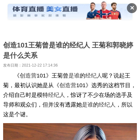
✕
创造101王菊曾是谁的经纪人 王菊和郭晓婷
是什么关系
发布日期：2021-12-22 17:14:36
《
创造营
101》王菊曾
是谁
的
经纪人
呢？说起王
菊，最初认识她是从《
创造营
101》选秀的这档节目，
介绍自己时是模特
经纪人
，惊讶了不少在场的选手及
导师和观众们，但并没有透露她
是谁
的
经纪人
，所以
这是个谜。