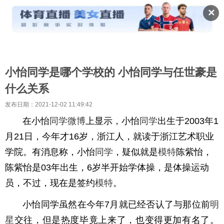
✕
小怡同学是哪个学校的 小怡同学与任世豪是
什么关系
发布日期：2021-12-02 11:49:42
在小怡
同学
微博
上显示，小怡
同学
出生于2003年1
月21日，今年才16岁，浙江人，就读于浙江艺术职业
学院。有消息称，小怡
同学
，疑似就是
模特
陈紫怡，
陈紫怡是03年出生，6岁半开始学体操，是体操运动
员，不过，现在是签约
模特
。
小怡同学虽然在今年7月就已经否认了与那位前
明
星
交往，但是热度毕竟上来了，也变得更加有名了。