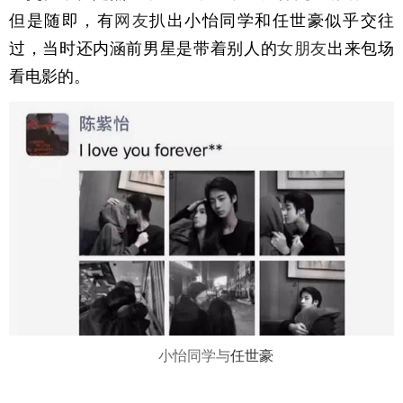
但是随即，有
网友
扒出小怡同学和任世豪似乎交往
过，当时还内涵前男星是带着别人的
女朋友
出来包场
看电影的。
小怡同学与
任世豪