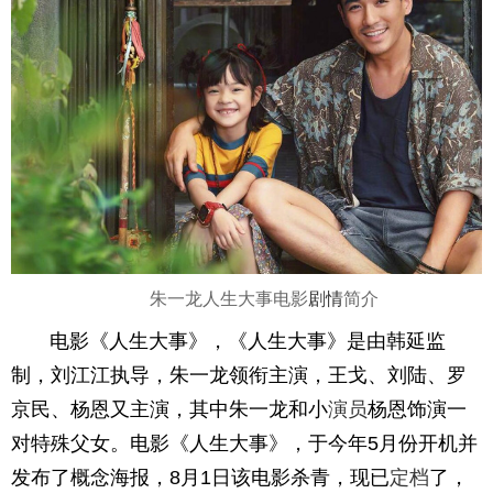
朱一龙人生大事电影
剧情
简介
电影《人生大事》，《人生大事》是由韩延监
制，刘江江执导，朱一龙领衔主演，王戈、刘陆、罗
京民、杨恩又主演，其中朱一龙和小
演员
杨恩饰演一
对特殊父女。电影《人生大事》，于今年5月份开机并
发布了概念海报，8月1日该电影杀青，现已
定档
了，