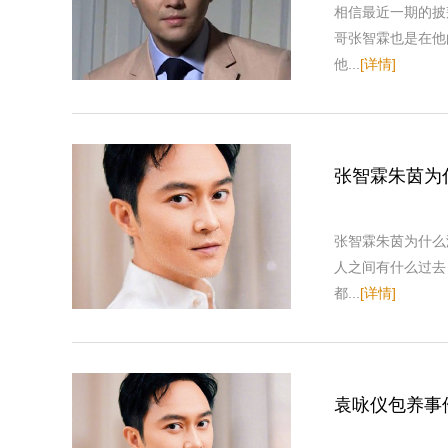
相信最近一期的披
哥张智霖也是在他
他...
[详情]
张智霖朱茵为
张智霖朱茵为什么
人之间有什么过去
都...
[详情]
袁咏仪包养事