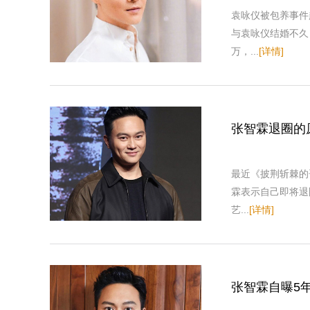
袁咏仪被包养事件
与袁咏仪结婚不久
万，...
[详情]
张智霖退圈的
最近《披荆斩棘的
霖表示自己即将退
艺...
[详情]
张智霖自曝5