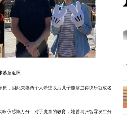
张慕童
近照
草原，因此夫妻两个人希望以后儿子能够过得快乐就
改名
袁咏仪感慨万分，对于魔童的
教育
，她曾与张智霖发生分