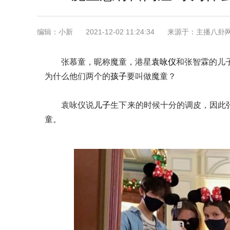
编辑：小新
2021-12-02 11:24:34
来源于：主播八卦
张慕童，昵称魔童，港星
袁咏仪
和张智霖的儿
为什么他们两个的
孩子
要叫做魔童？
袁咏仪说
儿子
生下来的时候十分的调皮，因此
童。