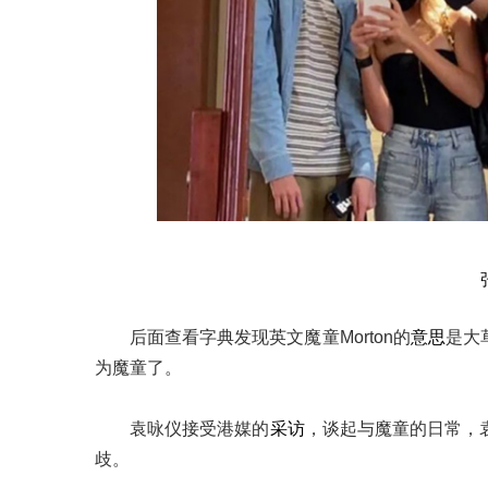
后面查看字典发现英文魔童Morton的
意思
是大
为魔童了。
袁咏仪接受港媒的
采访
，谈起与魔童的日常，
歧。