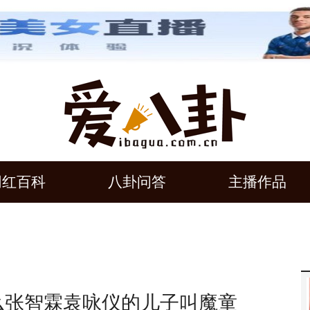
网红百科
八卦问答
主播作品
么张智霖袁咏仪的儿子叫魔童