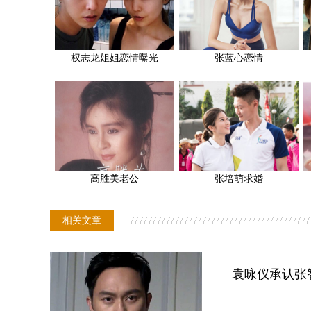
权志龙姐姐恋情曝光
张蓝心恋情
高胜美老公
张培萌求婚
相关文章
袁咏仪承认张