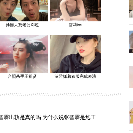
孙俪大赞老公邓超
雪莉ins
合照杀手王祖贤
泫雅抓着衣服完成表演
智霖出轨是真的吗 为什么说张智霖是炮王