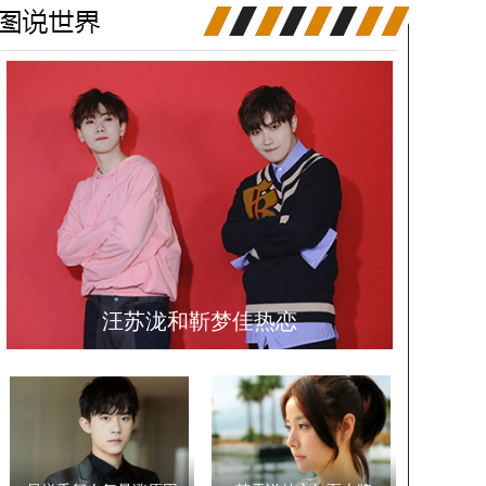
汪苏泷和靳梦佳热恋