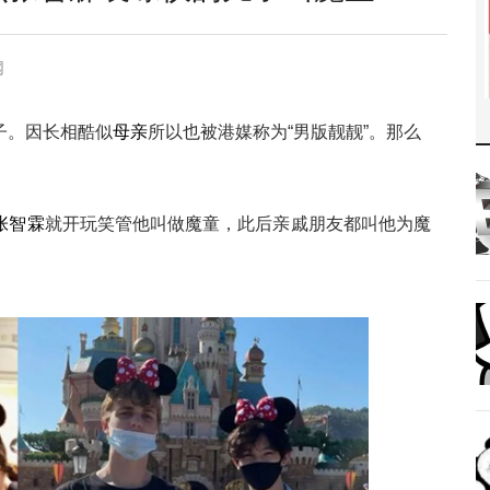
网
子。因长相酷似
母亲
所以也被港媒称为“男版靓靓”。那么
张智霖
就开玩笑管他叫做魔童，此后亲戚朋友都叫他为魔