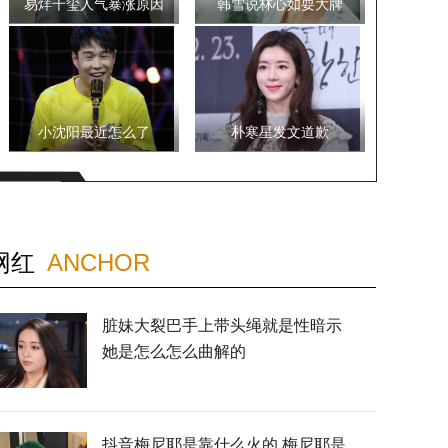
易烊千玺人气暴涨原因
韩雪说林心如耍大牌
小沈阳最近怎么了
朴寒星发文道歉
网红
ANCHOR
脏妹大裂巴手上带头绳就是性暗示
她是怎么怎么曲解的
抖音梅尼耶是靠什么火的 梅尼耶是