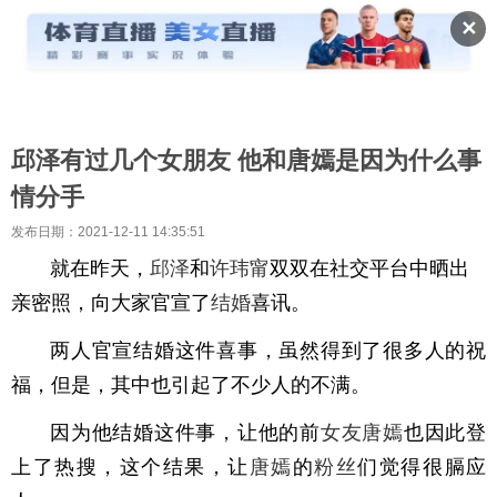
✕
邱泽有过几个女朋友 他和唐嫣是因为什么事
情分手
发布日期：2021-12-11 14:35:51
就在昨天，
邱泽
和
许玮甯
双双在社交平台中晒出
亲密照，向大家官宣了
结婚
喜讯。
两人官宣结婚这件喜事，虽然得到了很多人的祝
福，但是，其中也引起了不少人的不满。
因为他结婚这件事，让他的前
女友
唐嫣
也因此登
上了热搜，这个结果，让
唐嫣
的
粉丝
们觉得很膈应