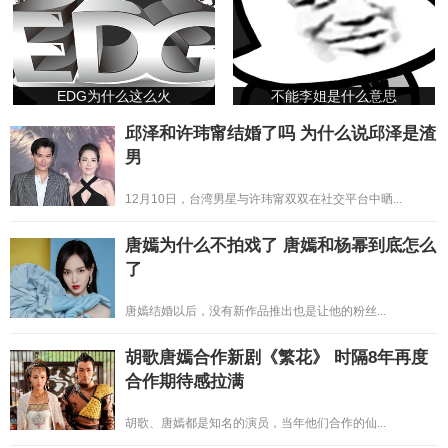
EDG为什么这么火
不能李姐是什么意思
邱泽和许玮甯结婚了吗 为什么说邱泽是渣
男
12月10日，台湾男星与许玮甯双双在社交平台中晒...
唐嫣为什么不拍戏了 唐嫣和杨幂到底怎么
了
唐嫣结婚以后，没有新作品推出也是让他的粉丝...
胡歌唐嫣合作新剧《繁花》 时隔8年再度
合作期待感拉满
胡歌、唐嫣都是知名的演员，当年他们合作的仙...