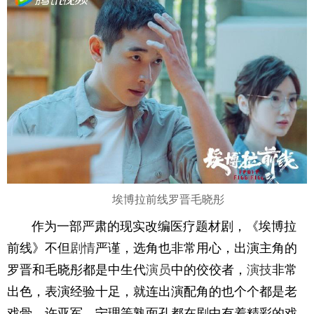
埃博拉前线罗晋毛晓彤
作为一部严肃的现实改编医疗题材剧，《埃博拉
前线》不但
剧情
严谨，选角也非常用心，出演主角的
罗晋和毛晓彤都是中生代
演员
中的佼佼者，
演技
非常
出色，表演经验十足，就连出演配角的也个个都是老
戏骨，许亚军、宁理等熟面孔都在剧中有着精彩的戏