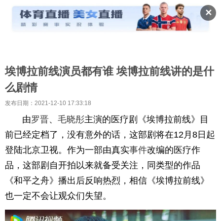
✕
埃博拉前线演员都有谁 埃博拉前线讲的是什
么剧情
发布日期：2021-12-10 17:33:18
由
罗晋
、
毛晓彤
主演的医疗剧《埃博拉前线》目
前已经定档了，没有意外的话，这部剧将在12月8日起
登陆北京卫视。作为一部由真实
事件
改编的医疗作
品，这部剧自开拍以来就备受关注，同类型的作品
《和平之舟》播出后反响热烈，相信《埃博拉前线》
也一定不会让观众们失望。