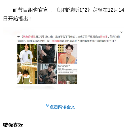
而
节目
组也官宣，《朋友请听好2》
定档
在12月14
日开始
播出
！
点击阅读全文
猜你喜欢