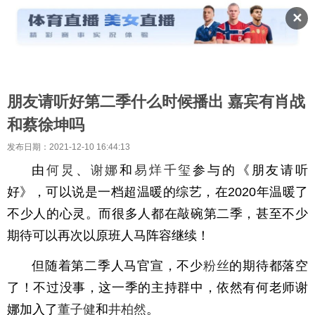
✕
朋友请听好第二季什么时候播出 嘉宾有肖战
和蔡徐坤吗
发布日期：2021-12-10 16:44:13
由
何炅
、
谢娜
和
易烊千玺
参与的《朋友请听
好》，可以说是一档超温暖的综艺，在2020年温暖了
不少人的心灵。而很多人都在敲碗第二季，甚至不少
期待可以再次以原班人马阵容继续！
但随着第二季人马官宣，不少
粉丝
的期待都落空
了！不过没事，这一季的主持群中，依然有何老师谢
娜加入了
董子健
和
井柏然
。