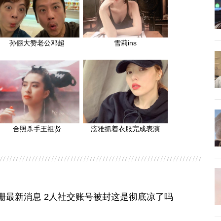
孙俪大赞老公邓超
雪莉ins
合照杀手王祖贤
泫雅抓着衣服完成表演
珊最新消息 2人社交账号被封这是彻底凉了吗