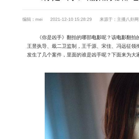
编辑：mei
2021-12-10 15:28:29
来源于：主播八卦网
《你是凶手》翻拍的哪部
电影
呢？该
电影
翻拍
王昱执导、戢二卫监制，王千源、宋佳、冯远征领
发生了几个案件，里面的谁是凶手呢？下面来为大