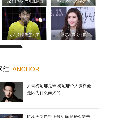
易烊千玺人气暴涨原因
韩雪说林心如耍大牌
小沈阳最近怎么了
朴寒星发文道歉
网红
ANCHOR
抖音梅尼耶是谁 梅尼耶个人资料他
是因为什么而火的
脏妹大裂巴手上带头绳就是性暗示