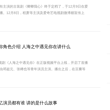
衔主演的古装剧《卿卿我心》终于定档了，于12月9日在爱
播。12月8日，程萧等主演及爱奇艺电视剧微博都宣传上
你角色介绍 人海之中遇见你在讲什么
电视剧《人海之中遇见你》在正版视频平台上线，开启了首播
由邓超元、张稀也等青年演员主演。播出之后，在豆瓣等
忆演员都有谁 讲的是什么故事