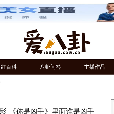
网红百科
八卦问答
主播作品
影
影 《你是凶手》里面谁是凶手