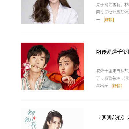
关于网红雪莉、林
网友反映的最新消
一...
[详情]
网传易烊千玺
易烊千玺弟自从加
了，能歌善舞，演
星出身...
[详情]
《卿卿我心》