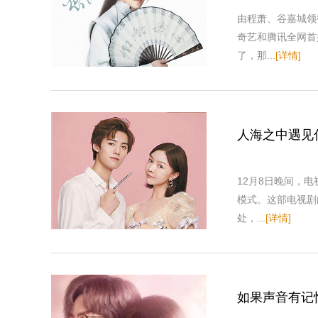
由程萧、谷嘉城领
奇艺和腾讯全网首
了，那...
[详情]
人海之中遇见
12月8日晚间，
模式。这部电视剧
处，...
[详情]
如果声音有记