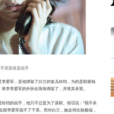
凶手里面谁是凶手
是李爱军，是他绑架了白兰的
女儿
铃铛，为的是勒索钱
，将李李爱军的外孙女珠珠绑架了，并将其杀害。
死铃铛的凶手，他只不过是为了谋财。俗话说：“我不杀
死去跟李爱军脱不了干系。而对白兰，她走得比较极端，