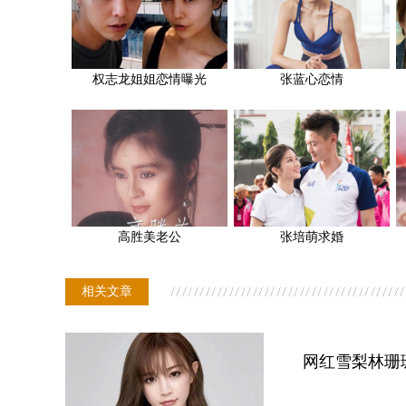
权志龙姐姐恋情曝光
张蓝心恋情
高胜美老公
张培萌求婚
相关文章
网红雪梨林珊