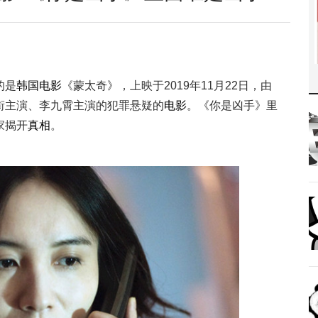
的是
韩国
电影
《蒙太奇》，上映于2019年11月22日，由
衔主演、李九霄主演的犯罪悬疑的
电影
。《你是凶手》里
家揭开
真相
。