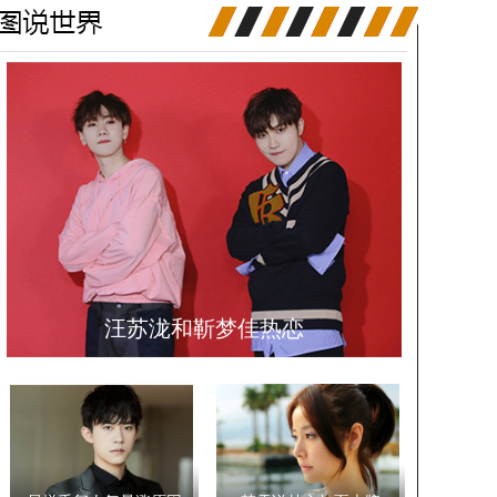
汪苏泷和靳梦佳热恋