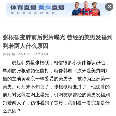
✕
张根硕变胖前后照片曝光 曾经的美男发福到
判若两人什么原因
发布日期：2021-12-10 17:01:03
说起韩男星张根硕，相信很多小伙伴都认识他，
早期的张根硕颜值能打，就像韩剧《原来是美男啊》
里的主演黄泰京一样妥妥的美男子，被称为亚洲第一
美男。可后来不知怎了，张根硕就变胖了，他变胖的
前后对比照在网上曝光，引
网友
叹曾经的美男发福到
判若两人了，仿佛看到了
贾玲
，我们看一看究竟是什
么
原因
？