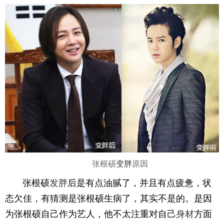
张根硕
变胖
原因
张根硕
发胖
后是有点油腻了，并且有点疲惫，状
态欠佳，有猜测是张根硕生病了，其实不是的。是因
为张根硕自己作为艺人，他不太注重对自己
身材
方面