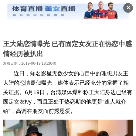
✕
王大陆恋情曝光 已有固定女友正在热恋中感
情经历被扒出
发布日期：2019-06-19 18:29:40
近日，知名影星无数少女的心目中的理想
男友
王
大陆的
恋情
疑似曝光，媒体表示已经充分的掌握了相
关证据。6月19日，台湾媒体爆料称王大陆身边已经有
固定
女友
lvy，而且正处于热恋期的他更是“逢人就介
绍”，高调在朋友面前秀恩爱。