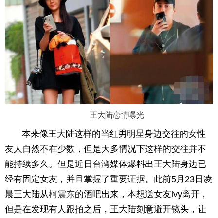
王大陆
恋情
曝光
本来像王大陆这样的当红男
明星
身边交往的女性
友人自然不在少数，但是大多情况下这样的交往并不
能持续多久。但是近日
台湾
媒体爆料出王大陆身边已
经有固定女友，并且掌握了重要证据。此前5月23日凌
晨王大陆从
柯震东
的酒吧出来，本想送女友lvy离开，
但是在发现有人跟拍之后，王大陆刻意避开镜头，让