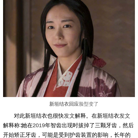
新垣结衣
回应
脸型变了
对此新垣结衣也很快
发文
解释。在新垣结衣
发文
解释称∶她在
2019
年智齿出现时拔掉了三颗牙齿，然后
开始矫正牙齿，可能是受到护齿装置的影响，长年的