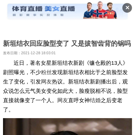
✕
新垣结衣回应脸型变了 又是拔智齿背的锅吗
发布日期：2021-12-28 18:03:01
近日，著名女星新垣结衣新剧《镰仓殿的13人》
剧照曝光，不少
粉丝
发现新垣结衣相比于之前脸型发
生了变化，引发
网友
热议。新垣结衣新剧播出后，观
众说怎么元气美女变化如此大，脸瘦脱相不说，脸型
直接就像变了一个人。
网友
直呼女神
结婚
之后变老
了。