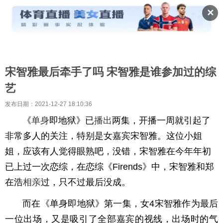
✕
宋智雅最后牵手了吗 宋智雅是谁参加过的综
艺
发布日期：2021-12-27 18:10:36
《
单身
即地狱》已
播出
两集，开播一周就引起了
非常多人的关注，特别是女嘉宾宋智雅。这位小姐
姐，应该有人觉得眼熟吧，没错，宋智雅在今年年初
已上过一次恋综，在恋综《Firends》中，宋智雅和郑
在浩
相亲
过，只不过最后没成。
而在《单身即地狱》第一集，女4宋智雅作为最后
一位出场，又是吸引了全部嘉宾的视线，出场时的气