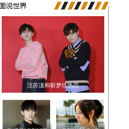
汪苏泷和靳梦佳热恋