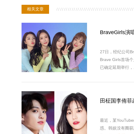
相关文章
BraveGir
27日，经纪公司Bra
Brave Girls
已确定延期举行，..
田柾国李侑菲
最近，某YouTu
惑。韩娱没有圈获悉