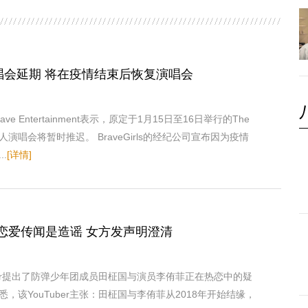
ls演唱会延期 将在疫情结束后恢复演唱会
ve Entertainment表示，原定于1月15日至16日举行的The
首场个人演唱会将暂时推迟。 BraveGirls的经纪公司宣布因为疫情
.
[详情]
恋爱传闻是造谣 女方发声明澄清
ber提出了防弹少年团成员田柾国与演员李侑菲正在热恋中的疑
，该YouTuber主张：田柾国与李侑菲从2018年开始结缘，