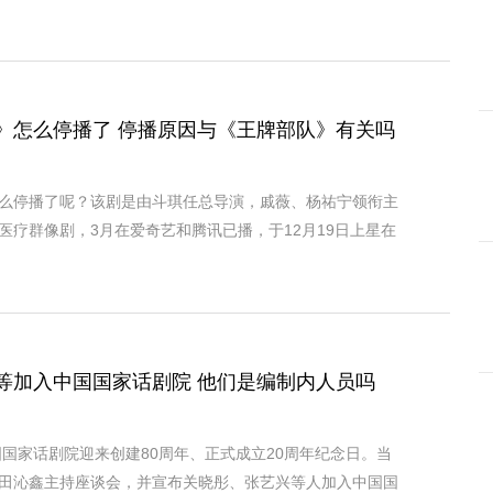
》怎么停播了 停播原因与《王牌部队》有关吗
么停播了呢？该剧是由斗琪任总导演，戚薇、杨祐宁领衔主
医疗群像剧，3月在爱奇艺和腾讯已播，于12月19日上星在
等加入中国国家话剧院 他们是编制内人员吗
中国国家话剧院迎来创建80周年、正式成立20周年纪念日。当
田沁鑫主持座谈会，并宣布关晓彤、张艺兴等人加入中国国