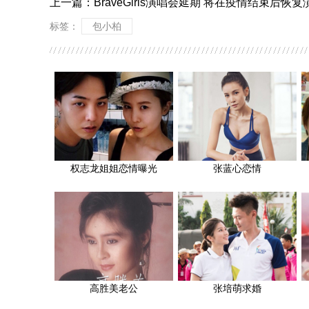
上一篇：
BraveGirls演唱会延期 将在疫情结束后恢
标签：
包小柏
权志龙姐姐恋情曝光
张蓝心恋情
高胜美老公
张培萌求婚