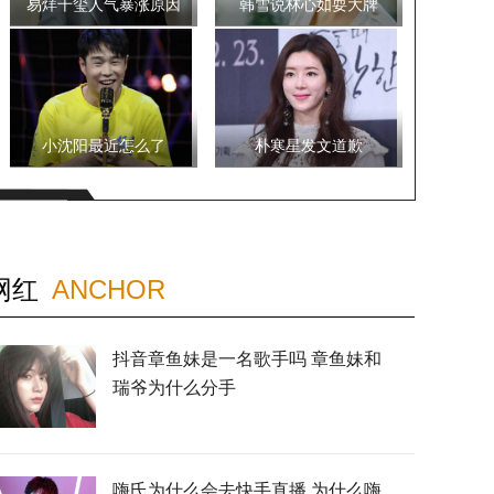
易烊千玺人气暴涨原因
韩雪说林心如耍大牌
小沈阳最近怎么了
朴寒星发文道歉
网红
ANCHOR
抖音章鱼妹是一名歌手吗 章鱼妹和
瑞爷为什么分手
嗨氏为什么会去快手直播 为什么嗨