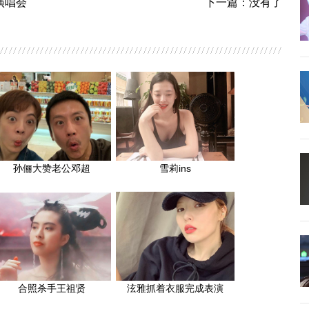
复演唱会
下一篇：没有了
孙俪大赞老公邓超
雪莉ins
合照杀手王祖贤
泫雅抓着衣服完成表演