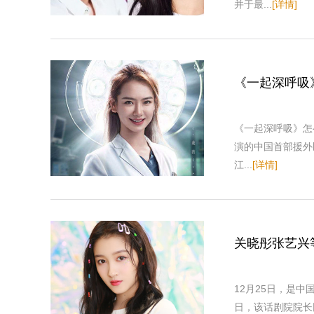
并于最...
[详情]
《一起深呼吸
《一起深呼吸》怎
演的中国首部援外
江...
[详情]
关晓彤张艺兴
12月25日，是
日，该话剧院院长