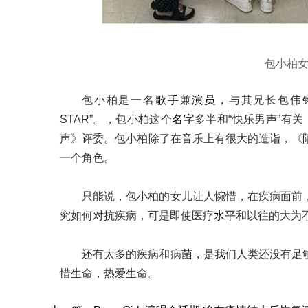
包小柏
包小柏是一名
歌手
兼
演员
，与其兄长包伟铭
STAR”。，包小柏这个
名字
多半和“快乐男声”有关
声》评委。包小柏除了在音乐上有很大的造诣，《
一个角色。
只能说，包小柏的女儿让人惋惜，在疾病面前
究如何对抗疾病，可是即使医疗
水平
和以往的大为
还有太多的疾病和病菌，是我们人类还没有足
惜生命，热爱生命。