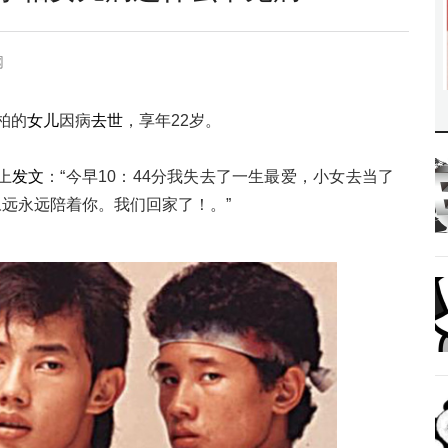
网
柏的
女儿
因病
去世
，享年22岁。
上
发文
：“今早10：44分我失去了一生最爱，小女去当了
永远永远陪着你。我们回家了！。”