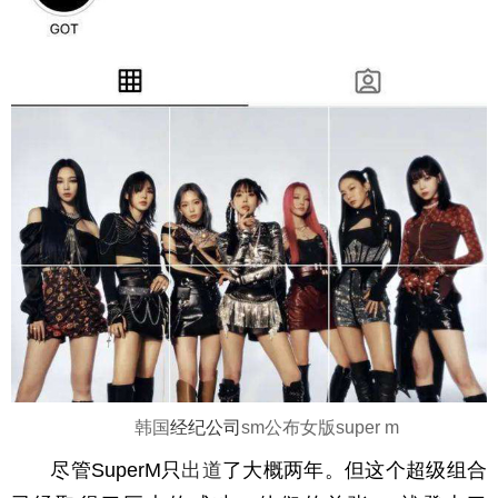
韩国
经纪公司
sm公布女版super m
尽管SuperM只
出道
了大概两年。但这个超级组合