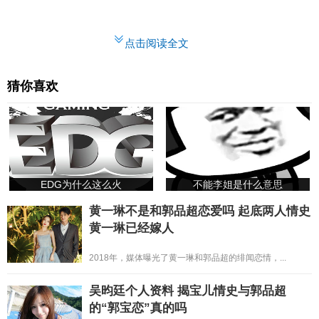
点击阅读全文
猜你喜欢
EDG为什么这么火
不能李姐是什么意思
黄一琳不是和郭品超恋爱吗 起底两人情史
黄一琳已经嫁人
2018年，媒体曝光了黄一琳和郭品超的绯闻恋情，...
吴昀廷个人资料 揭宝儿情史与郭品超
的“郭宝恋”真的吗