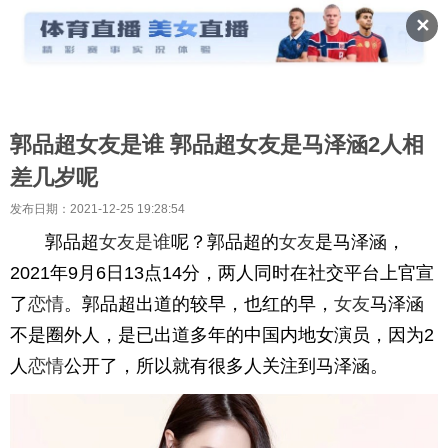
✕
郭品超女友是谁 郭品超女友是马泽涵2人相
差几岁呢
发布日期：2021-12-25 19:28:54
郭品超
女友
是谁
呢？郭品超的
女友
是马泽涵，
2021年9月6日13点14分，两人同时在社交平台上官宣
了
恋情
。郭品超出道的较早，也红的早，
女友
马泽涵
不是圈外人，是已出道多年的中国内地女演员，因为2
人
恋情
公开了，所以就有很多人关注到马泽涵。