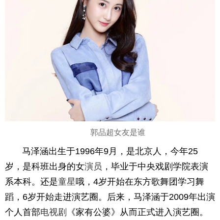
郭品超女友是谁
马泽涵出生于1996年9月，是北京人，今年25
岁，是科班出身的女
演员
，毕业于中央戏剧学院表演
系本科。还是
童星
哦，4岁开始在东方歌舞团学习舞
蹈，6岁开始走进演艺圈。后来，马泽涵于2009年出演
个人首部
电视剧
《家有公婆》从而正式进入演艺圈。