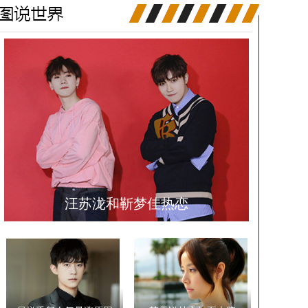
汪苏泷和靳梦佳热恋