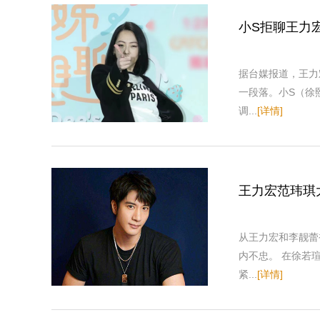
小S拒聊王力
据台媒报道，王力
一段落。小S（徐
调...
[详情]
王力宏范玮琪
从王力宏和李靓蕾
内不忠。 在徐若
紧...
[详情]