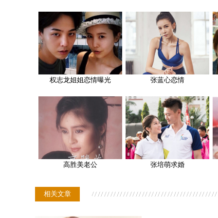
权志龙姐姐恋情曝光
张蓝心恋情
高胜美老公
张培萌求婚
相关文章