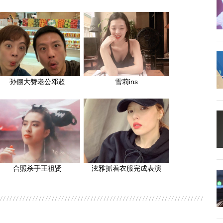
孙俪大赞老公邓超
雪莉ins
合照杀手王祖贤
泫雅抓着衣服完成表演