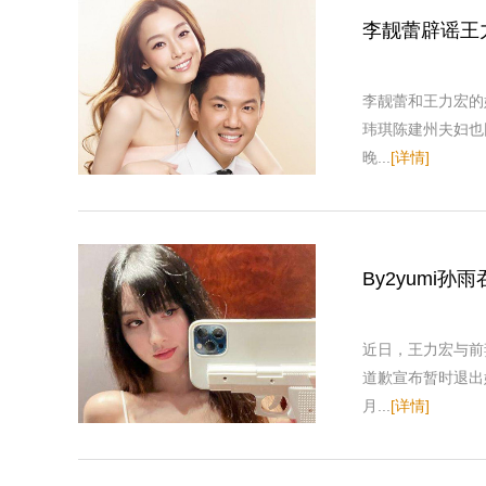
李靓蕾辟谣王
李靓蕾和王力宏的
玮琪陈建州夫妇也
晚...
[详情]
By2yumi
近日，王力宏与前
道歉宣布暂时退出
月...
[详情]