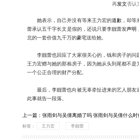
再
发文
否认
她表示，自己并没有等来王力宏的
道歉
，却等
蕾承认五千字长文是假的，还说只要李靓蕾发
声明
北的一套价值九千万的
豪宅
送给她。
李靓蕾也回应了大家很关心的，钱和房子的问
王力宏赠与她的那栋房子，因为她从头到尾都不是
一个公正合理的财产分配。
最后，李靓蕾也向被无辜牵扯进来的艺人朋友
此事就告一段落。
上一篇：
张雨剑与吴倩离婚了吗 张雨剑与吴倩什么时
标签：
王力宏
李靓蕾