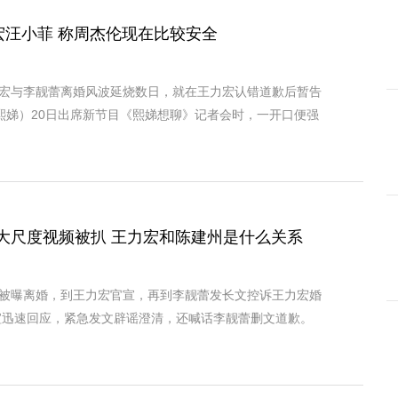
宏汪小菲 称周杰伦现在比较安全
宏与李靓蕾离婚风波延烧数日，就在王力宏认错道歉后暂告
熙娣）20日出席新节目《熙娣想聊》记者会时，一开口便强
大尺度视频被扒 王力宏和陈建州是什么关系
被曝离婚，到王力宏官宣，再到李靓蕾发长文控诉王力宏婚
瑄迅速回应，紧急发文辟谣澄清，还喊话李靓蕾删文道歉。