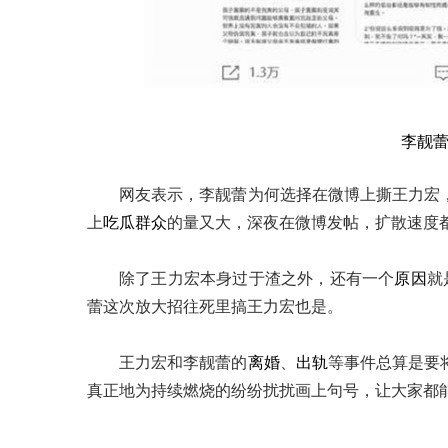
李靓
网友表示，李靓蕾为何选择在微博上撕王力宏
上
吃瓜群众
的量又大，深夜在微博发帖，扩散速度
除了王力宏本身过于渣之外，还有一个
原因
就
蕾这次放大招往死里搞王力宏也是。
王力宏和李靓蕾的
离婚
、
出轨
等事件总算是要
真正地为持续燃烧的纷纷扰扰画上句号，让大家都