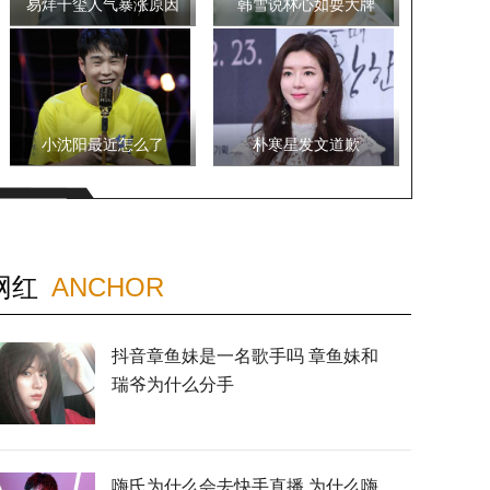
易烊千玺人气暴涨原因
韩雪说林心如耍大牌
小沈阳最近怎么了
朴寒星发文道歉
网红
ANCHOR
抖音章鱼妹是一名歌手吗 章鱼妹和
瑞爷为什么分手
嗨氏为什么会去快手直播 为什么嗨