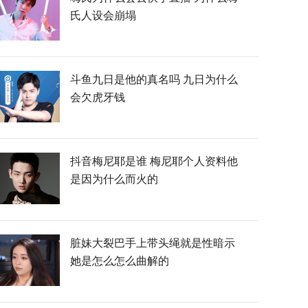
氏人设会崩塌
斗鱼九日是他的真名吗 九日为什么
会欠虎牙钱
抖音梅尼耶是谁 梅尼耶个人资料他
是因为什么而火的
脏妹大裂巴手上带头绳就是性暗示
她是怎么怎么曲解的