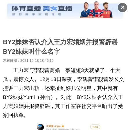
✕
BY2妹妹否认介入王力宏婚姻并报警辟谣
BY2妹妹叫什么名字
发布日期：2021-12-18 18:46:19
王力宏
与李靓蕾
离婚
一事短短3天就成了一个大
瓜，震惊众人。12月18日深夜，李靓蕾李靓蕾发长文
控诉
王力宏
出轨
，还牵扯到好几位明星，其中就有
BY2妹妹Yumi（孙雨）。对此，BY2妹妹否认介入
王
力宏
婚姻并报警辟谣，其工作室在社交平台晒出了受
案回执单。