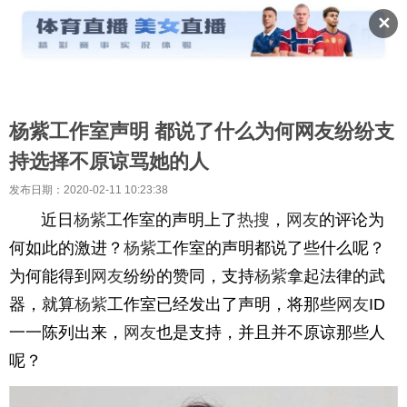
✕
杨紫工作室声明 都说了什么为何网友纷纷支
持选择不原谅骂她的人
发布日期：2020-02-11 10:23:38
近日
杨紫
工作室的声明上了
热搜
，
网友
的评论为
何如此的激进？
杨紫
工作室的声明都说了些什么呢？
为何能得到
网友
纷纷的赞同，支持
杨紫
拿起法律的武
器，就算
杨紫
工作室已经发出了声明，将那些
网友
ID
一一陈列出来，
网友
也是支持，并且并不原谅那些人
呢？