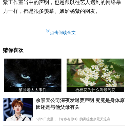
紫工作室
当中的声明，也是跟以往艺人遇到的
网络暴
力
一样，都是很多羡慕、嫉妒杨紫的网友。
点击阅读全文
猜你喜欢
猫脸老太太事件
石楠花为什么叫最污花
余景天公司深夜发退赛声明 究竟是身体原
因还是与他父母有关
5月5日凌晨，《青春有你3》的训练生余景天退赛...