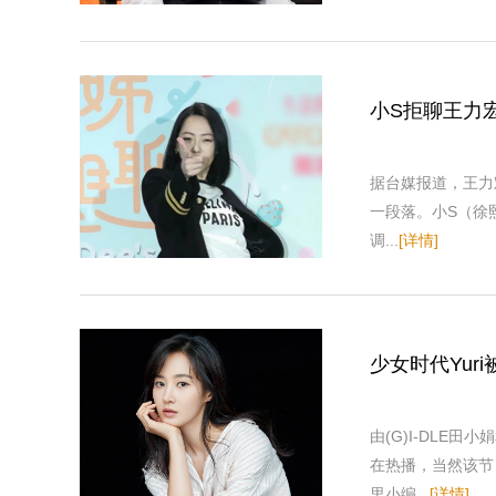
小S拒聊王力
据台媒报道，王力
一段落。小S（徐
调...
[详情]
少女时代Yur
由(G)I-DLE
在热播，当然该节
里小编...
[详情]