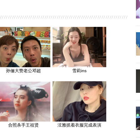
孙俪大赞老公邓超
雪莉ins
合照杀手王祖贤
泫雅抓着衣服完成表演