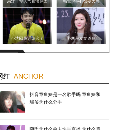
易烊千玺人气暴涨原因
韩雪说林心如耍大牌
小沈阳最近怎么了
朴寒星发文道歉
网红
ANCHOR
抖音章鱼妹是一名歌手吗 章鱼妹和
瑞爷为什么分手
嗨氏为什么会去快手直播 为什么嗨