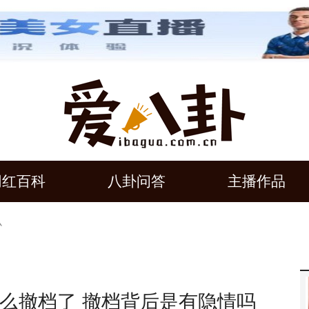
网红百科
八卦问答
主播作品
么
么撤档了 撤档背后是有隐情吗