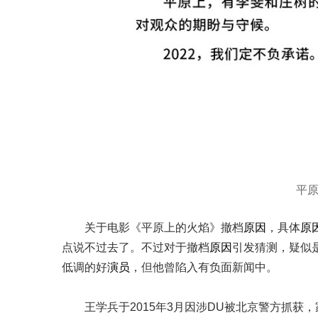
平
关于电影《平原上的火焰》撤档
原因
，具体
原
点说不过去了。不过对于撤档
原因
引发猜测，疑似
低调的好
演员
，但他曾陷入有负面新闻中。
王学兵于2015年3月因涉DU被北京警方抓获