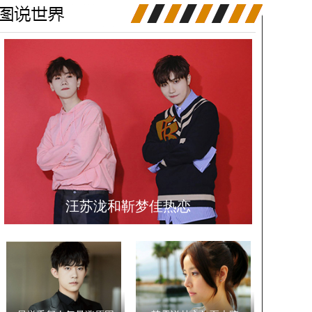
汪苏泷和靳梦佳热恋