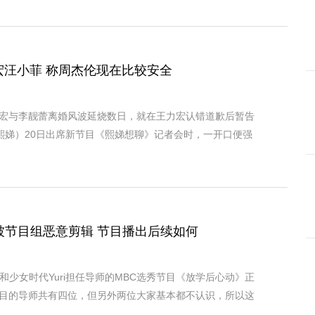
宏汪小菲 称周杰伦现在比较安全
宏与李靓蕾离婚风波延烧数日，就在王力宏认错道歉后暂告
熙娣）20日出席新节目《熙娣想聊》记者会时，一开口便强
i被节目组恶意剪辑 节目播出后续如何
田小娟和少女时代Yuri担任导师的MBC选秀节目《放学后心动》正
目的导师共有四位，但另外两位大家基本都不认识，所以这