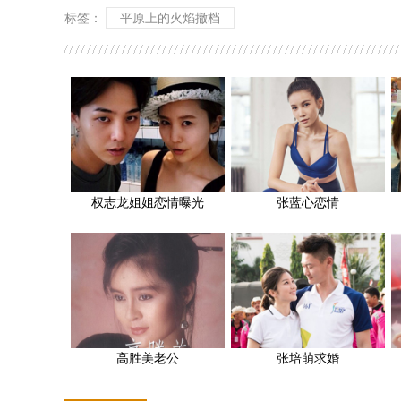
标签：
平原上的火焰撤档
权志龙姐姐恋情曝光
张蓝心恋情
高胜美老公
张培萌求婚