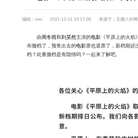
编辑：mei
2021-12-21 19:17:06
来源于：主播八卦网
由
周冬雨
和
刘昊然
主演的
电影
《平原上的火焰》
布撤档了，预售出去的
电影
票也退票了，新档期还
档？此番撤档是有隐情吗？一起来了解吧。