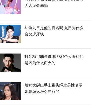
氏人设会崩塌
斗鱼九日是他的真名吗 九日为什么
会欠虎牙钱
抖音梅尼耶是谁 梅尼耶个人资料他
是因为什么而火的
脏妹大裂巴手上带头绳就是性暗示
她是怎么怎么曲解的