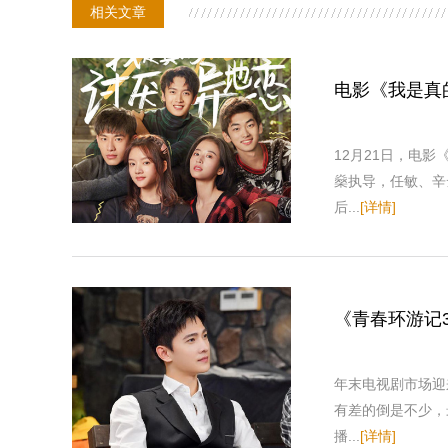
相关文章
电影《我是真
12月21日，电
燊执导，任敏、辛
后...
[详情]
《青春环游记
年末电视剧市场迎
有差的倒是不少，
播...
[详情]