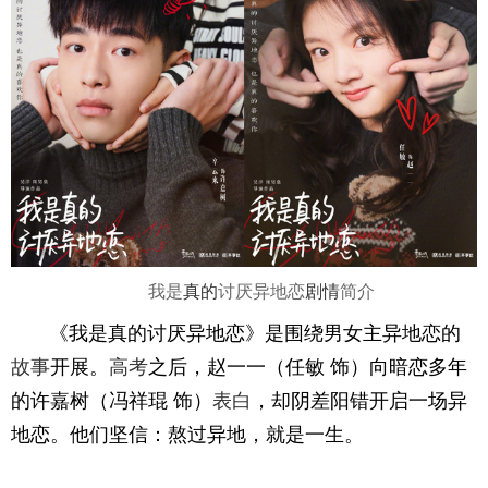
我是
真的
讨厌异地恋
剧情
简介
《我是真的讨厌异地恋》是围绕男女主异地恋的
故事
开展。
高考
之后，赵一一（任敏 饰）向暗恋多年
的许嘉树（冯祥琨 饰）
表白
，却阴差阳错开启一场异
地恋。他们坚信：熬过异地，就是一生。