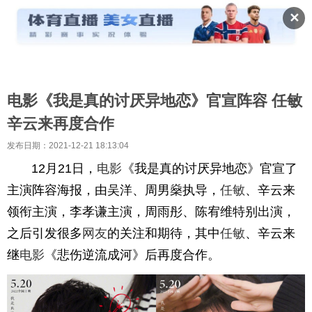
✕
电影《我是真的讨厌异地恋》官宣阵容 任敏
辛云来再度合作
发布日期：2021-12-21 18:13:04
12月21日，
电影
《我是真的讨厌异地恋》官宣了
主演阵容海报，由吴洋、周男燊执导，
任敏
、辛云来
领衔主演，李孝谦主演，周雨彤、陈宥维特别出演，
之后引发很多
网友
的关注和期待，其中
任敏
、辛云来
继
电影
《悲伤逆流成河》后再度合作。