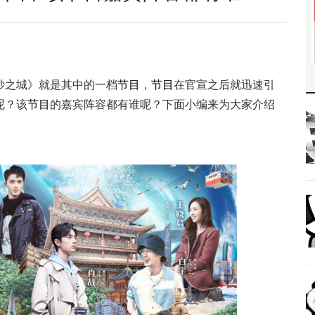
妙之城》就是其中的一档
节目
，
节目
在官宣之后就迅速引
呢？该
节目
的嘉宾阵容都有谁呢？下面小编来为大家介绍