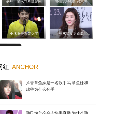
易烊千玺人气暴涨原因
韩雪说林心如耍大牌
小沈阳最近怎么了
朴寒星发文道歉
网红
ANCHOR
抖音章鱼妹是一名歌手吗 章鱼妹和
瑞爷为什么分手
嗨氏为什么会去快手直播 为什么嗨