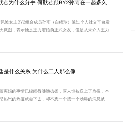
猷君为什么分手 何猷君跟BY2孙雨在一起多久
力宏风波女主BY2组合成员孙雨（白纬玲）通过个人社交平台发
天截图，表示她是王力宏婚前正式女友，但是从未介入王力
廷是什么关系 为什么二人那么像
蕾离婚的事情已经闹得沸沸扬扬，两人也被送上了热搜，本
昂热恩的热度就会下去，却不想一个接一个劲爆的消息被