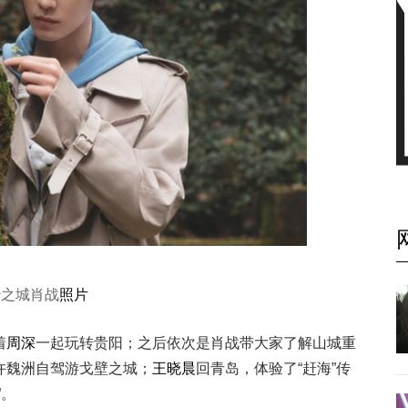
妙之城肖战
照片
着
周深
一起玩转贵阳；之后依次是肖战带大家了解山城重
许魏洲自驾游戈壁之城；
王晓晨
回青岛，体验了“赶海”传
”。