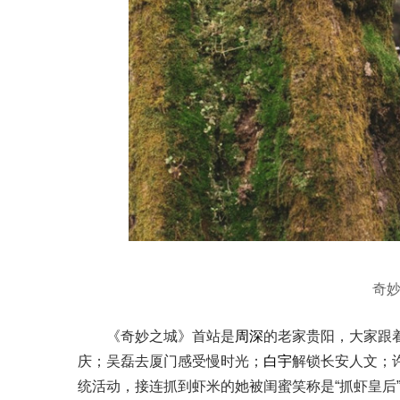
奇
《奇妙之城》首站是
周深
的老家贵阳，大家跟
庆；吴磊去厦门感受慢时光；
白宇
解锁长安人文；
统活动，接连抓到虾米的她被闺蜜笑称是“抓虾皇后