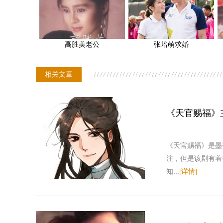
高胜美老公
张培萌求婚
相关文章
《天官赐福》
《天官赐福》是墨
注，但是该剧有着
知...
[详情]