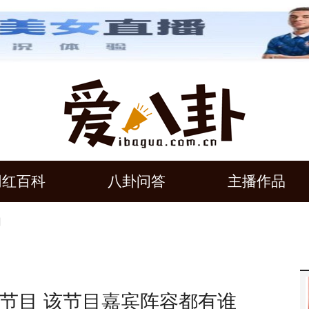
网红百科
八卦问答
主播作品
目
节目 该节目嘉宾阵容都有谁