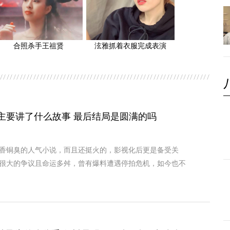
合照杀手王祖贤
泫雅抓着衣服完成表演
主要讲了什么故事 最后结局是圆满的吗
香铜臭的人气小说，而且还挺火的，影视化后更是备受关
很大的争议且命运多舛，曾有爆料遭遇停拍危机，如今也不