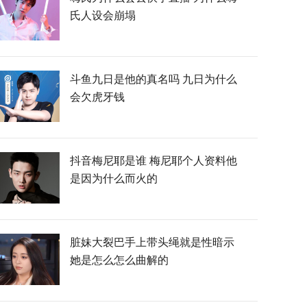
氏人设会崩塌
斗鱼九日是他的真名吗 九日为什么
会欠虎牙钱
抖音梅尼耶是谁 梅尼耶个人资料他
是因为什么而火的
脏妹大裂巴手上带头绳就是性暗示
她是怎么怎么曲解的