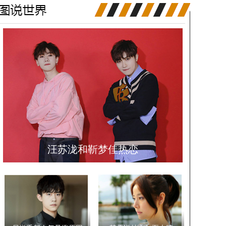
汪苏泷和靳梦佳热恋