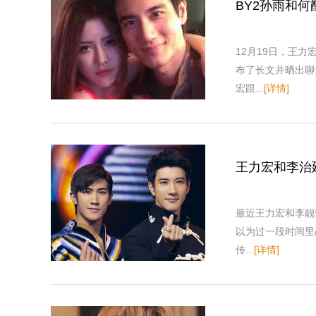
BY2孙雨和何
12月19日，王
布了长文并晒出聊
宏跟...
[详情]
王力宏和李治
最近王力宏和李靓
以为过一段时间里
传...
[详情]