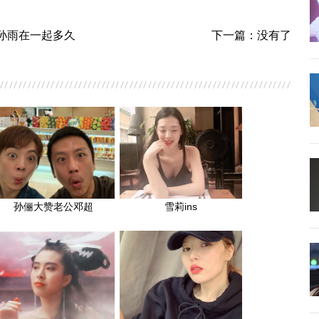
2孙雨在一起多久
下一篇：没有了
孙俪大赞老公邓超
雪莉ins