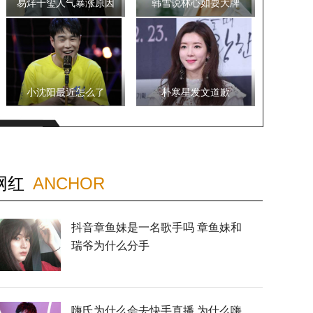
易烊千玺人气暴涨原因
韩雪说林心如耍大牌
小沈阳最近怎么了
朴寒星发文道歉
网红
ANCHOR
抖音章鱼妹是一名歌手吗 章鱼妹和
瑞爷为什么分手
嗨氏为什么会去快手直播 为什么嗨