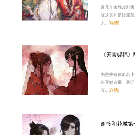
近几年来耽改剧频
版这真的是让原著
人...
[详情]
《天官赐福》
由墨香铜臭原名小
纷开始追番。最近
会...
[详情]
谢怜和花城第