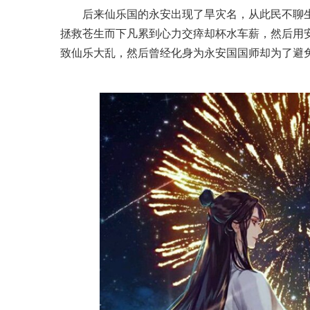
后来仙乐国的永安出现了旱灾名，从此民不聊
拯救苍生而下凡累到心力交瘁却杯水车薪，然后用
致仙乐大乱，然后曾经化身为永安国国师却为了避