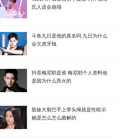
氏人设会崩塌
斗鱼九日是他的真名吗 九日为什么
会欠虎牙钱
抖音梅尼耶是谁 梅尼耶个人资料他
是因为什么而火的
脏妹大裂巴手上带头绳就是性暗示
她是怎么怎么曲解的