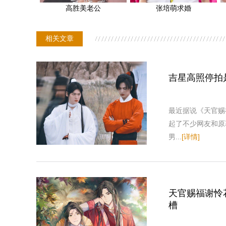
高胜美老公
张培萌求婚
相关文章
吉星高照停拍
最近据说《天官赐
起了不少网友和原
男...
[详情]
天官赐福谢怜
槽