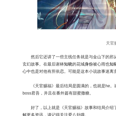
天官
然后它还讲了一些主线任务就是与金山下的邪
玄幻故事。在最后谢林
知晓
的花城
身份
被心雨也
知
心中也是对他有所依恋。可能是这本小说故事迷离
《天官赐福》最后结局是圆满的，也就是he
boss君吾，并且在番外篇有甜蜜撒糖。
好了，以上就是《天官赐福》故事和结局介绍
解更多资讯，请记得关注爱八卦哦。