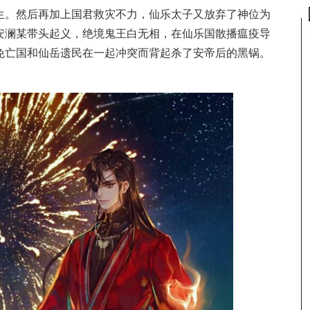
生。然后再加上国君救灾不力，仙乐太子又放弃了神位为
安澜某带头起义，绝境鬼王白无相，在仙乐国散播瘟疫导
免亡国和仙岳遗民在一起冲突而背起杀了安帝后的黑锅。