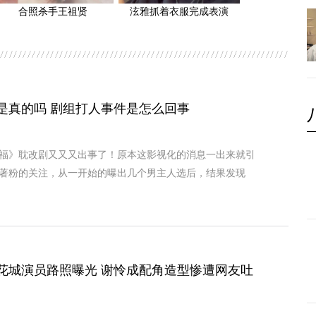
合照杀手王祖贤
泫雅抓着衣服完成表演
是真的吗 剧组打人事件是怎么回事
福》耽改剧又又又出事了！原本这影视化的消息一出来就引
著粉的关注，从一开始的曝出几个男主人选后，结果发现
花城演员路照曝光 谢怜成配角造型惨遭网友吐