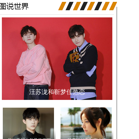
汪苏泷和靳梦佳热恋