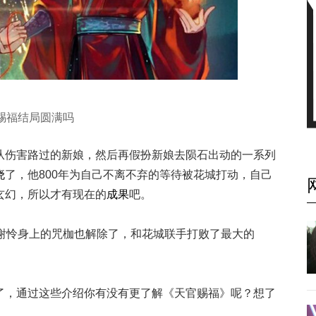
赐福结局圆满吗
从伤害路过的新娘，然后再假扮新娘去陨石出动的一系列
晓
了，他800年为自己不离不弃的等待被花城打动，自己
玄幻，所以才有现在的
成果
吧。
。谢怜身上的咒枷也解除了，和花城联手打败了最大的
了，通过这些介绍你有没有更了解《天官赐福》呢？想了