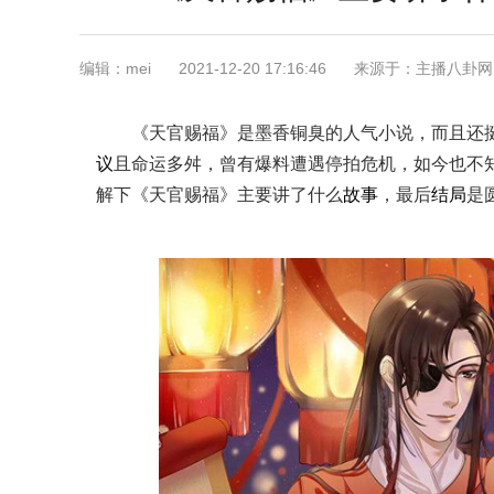
编辑：mei
2021-12-20 17:16:46
来源于：主播八卦网
《天官赐福》是墨香铜臭的人气小说，而且还
议
且命运多舛，曾有爆料遭遇停拍危机，如今也不
解下《天官赐福》主要讲了什么
故事
，最后
结局
是