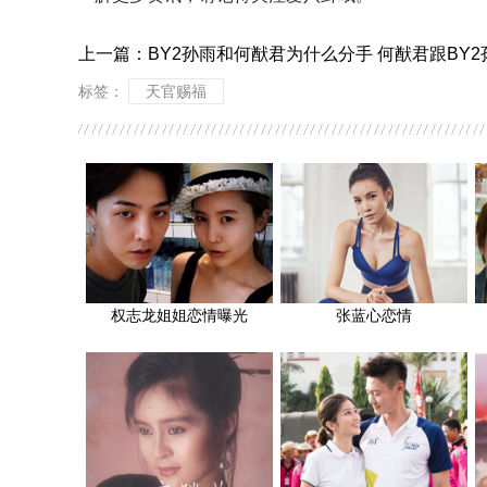
上一篇：
BY2孙雨和何猷君为什么分手 何猷君跟BY
标签：
天官赐福
权志龙姐姐恋情曝光
张蓝心恋情