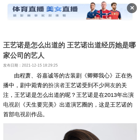
✕
王艺诺是怎么出道的 王艺诺出道经历她是哪
家公司的艺人
发布日期：2021-12-15 18:29:25
由程萧、谷嘉诚等的古装剧《卿卿我心》正在热
播中，剧中菀青的
扮演者
王艺诺受到不少
网友
的关
注，王艺诺是怎么出道的呢？王艺诺是在2013年出演
电视剧
《天生要完美》出道演艺圈的，这是王艺诺的
首部
电视剧
作品。