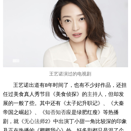
王艺诺演过的电视剧
王艺诺出道有8年时间了，也有不少好作品，还担
任过美食真人秀节目《美食侦探》的
主持人
，但却发
展的一般了些。其中还有《太子妃升职记》、《大秦
帝国之崛起》、《
知否
知否
应是绿肥红瘦》等热播
剧，就《
无心法师
2》中出演丁小甜一角比较深的印象
及正在热播的《卿卿我心》外，好多剧都只是混了个