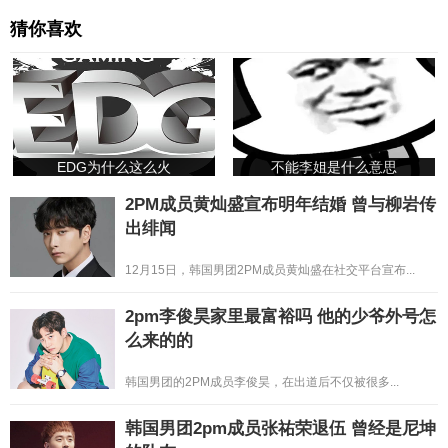
猜你喜欢
EDG为什么这么火
不能李姐是什么意思
2PM成员黄灿盛宣布明年结婚 曾与柳岩传
出绯闻
12月15日，韩国男团2PM成员黄灿盛在社交平台宣布...
2pm李俊昊家里最富裕吗 他的少爷外号怎
么来的的
韩国男团的2PM成员李俊昊，在出道后不仅被很多...
韩国男团2pm成员张祐荣退伍 曾经是尼坤