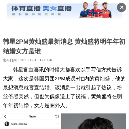
✕
韩星2PM黄灿盛最新消息 黄灿盛将明年年初
结婚女方是谁
发布日期：2021-12-15 17:07:40
韩星官宣喜讯的时候大都喜欢以手写信方式告诉
大家，这次是
韩国
男团2PM成员+忙内的黄灿盛，他的
最想消息就官宣
结婚
。该消息一出就引起了热议，
粉
丝
倍感突然，但也为偶像送上了祝福，黄灿盛将在明
年年初
结婚
，女方是圈外人。