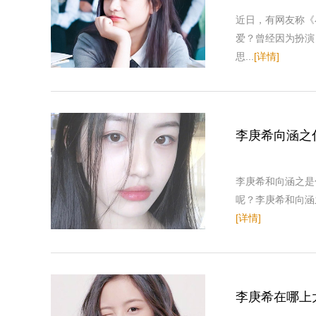
近日，有网友称《
爱？曾经因为扮演
思...
[详情]
李庚希向涵之
李庚希和向涵之是
呢？李庚希和向涵
[详情]
李庚希在哪上