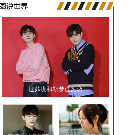
汪苏泷和靳梦佳热恋