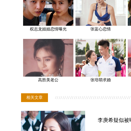
权志龙姐姐恋情曝光
张蓝心恋情
高胜美老公
张培萌求婚
相关文章
李庚希疑似被