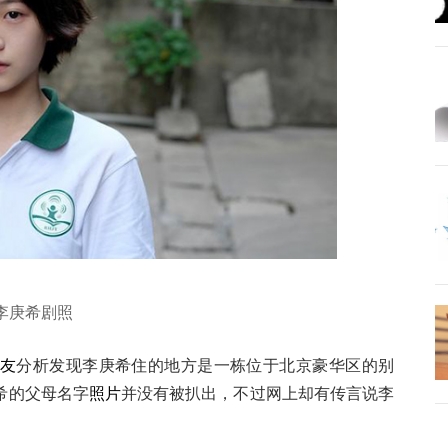
李庚希剧照
友
分析发现李庚希住的地方是一栋位于北京豪华区的别
希的父母名字
照片
并没有被扒出，不过网上却有传言说李