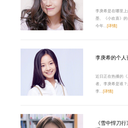
李庚希是在哪里上
墨、《小欢喜》的
今年...
[详情]
李庚希的个人
近日正在热播的《
者。李庚希是谁？
李...
[详情]
《雪中悍刀行