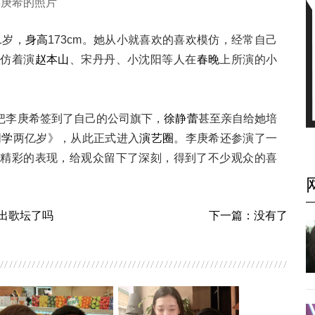
李庚希的照片
1岁，
身高
173cm。她从小就喜欢的喜欢模仿，经常自己
模仿着演
赵本山
、宋丹丹、小沈阳等人在
春晚
上所演的小
把李庚希签到了自己的公司旗下，
徐静蕾
甚至亲自给她培
同学
两亿岁》，从此正式进入
演艺圈
。李庚希还参演了一
中精彩的表现，给观众留下了深刻，得到了不少观众的喜
出歌坛了吗
下一篇：没有了