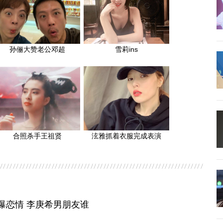
孙俪大赞老公邓超
雪莉ins
合照杀手王祖贤
泫雅抓着衣服完成表演
曝恋情 李庚希男朋友谁