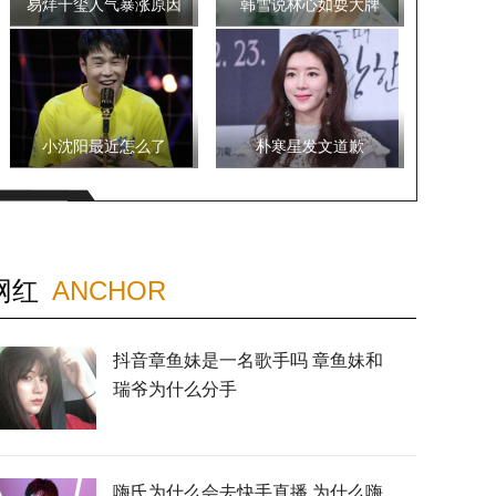
易烊千玺人气暴涨原因
韩雪说林心如耍大牌
小沈阳最近怎么了
朴寒星发文道歉
网红
ANCHOR
抖音章鱼妹是一名歌手吗 章鱼妹和
瑞爷为什么分手
嗨氏为什么会去快手直播 为什么嗨