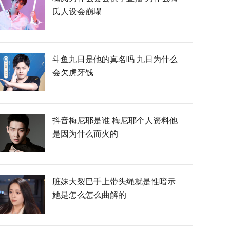
氏人设会崩塌
斗鱼九日是他的真名吗 九日为什么
会欠虎牙钱
抖音梅尼耶是谁 梅尼耶个人资料他
是因为什么而火的
脏妹大裂巴手上带头绳就是性暗示
她是怎么怎么曲解的