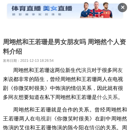
✕
周翊然和王若珊是男女朋友吗 周翊然个人资
料介绍
发布日期：2021-12-13 18:26:54
周翊然和王若珊这两位新生代
演员
对于很多
网友
来说都非常的陌生，曾经周翊然和王若珊两人在电视
剧《你微笑时很美》中饰演的情侣关系，因此就有很
多
网友
想要知道在私下周翊然和王若珊是
什么关系
。
周翊然和王若珊就是合作的关系。曾经周翊然和
王若珊两人在
电视剧
《你微笑时很美》在剧中周翊然
饰演的艾佳和王若珊饰演的陈今阳在
情侣
的关系。周