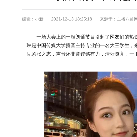
编辑：小新
2021-12-13 18:25:18
来源于：主播八卦
一场大会上的一档朗诵
节目
引起了
网友
们的热
琳是
中国
传媒大学播音主持专业的一名大三学生，
见紧张之态，声音还非常铿锵有力，清晰嘹亮，一