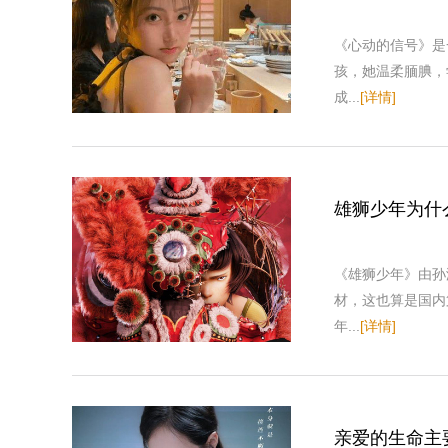
《心动的信号》是
孩，她温柔腼腆，
成...
[详情]
雄狮少年为什
《雄狮少年》由孙
材，这也算是国内
年...
[详情]
亲爱的生命主