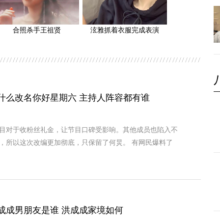
合照杀手王祖贤
泫雅抓着衣服完成表演
什么改名你好星期六 主持人阵容都有谁
目对于收粉丝礼金，让节目口碑受影响。其他成员也陷入不
，所以这次改编更加彻底，只保留了何炅。 有网民爆料了
成成男朋友是谁 洪成成家境如何