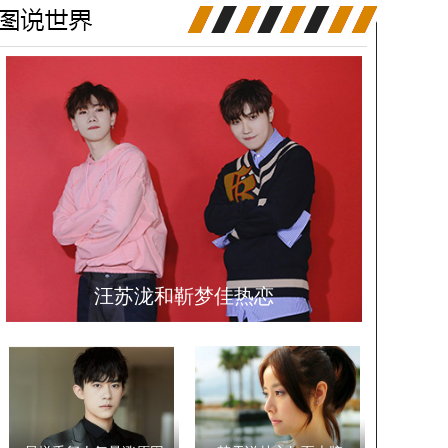
汪苏泷和靳梦佳热恋