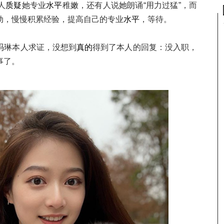
人
质疑
她专业
水平
稚嫩，还有人说她朗诵“用力过猛”，而
动，慢慢积累经验，提高自己的专业
水平
，等待。
冯琳本人求证，没想到
真的
得到了本人的回复：没入职，
事了。