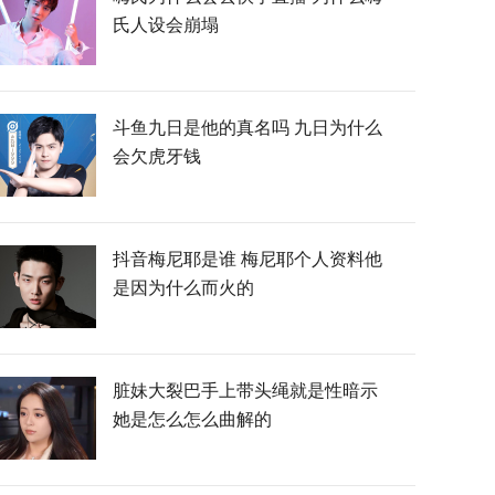
氏人设会崩塌
斗鱼九日是他的真名吗 九日为什么
会欠虎牙钱
抖音梅尼耶是谁 梅尼耶个人资料他
是因为什么而火的
脏妹大裂巴手上带头绳就是性暗示
她是怎么怎么曲解的