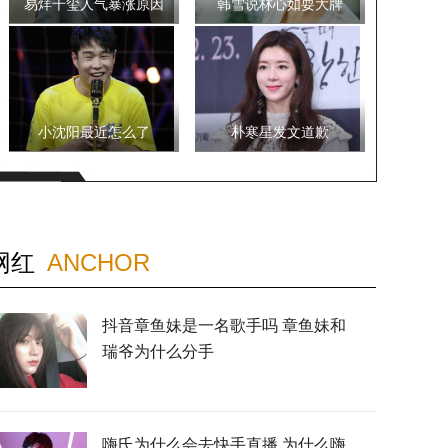
易烊千玺人气暴涨原因
韩雪说林心如耍大牌
小沈阳最近怎么了
朴寒星发文道歉
网红
ANCHOR
抖音章鱼妹是一名歌手吗 章鱼妹和
瑞爷为什么分手
嗨氏为什么会去快手直播 为什么嗨