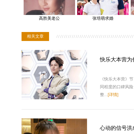
高胜美老公
张培萌求婚
相关文章
快乐大本营为
《快乐大本营》节
同程度的口碑风险
整...
[详情]
心动的信号洪