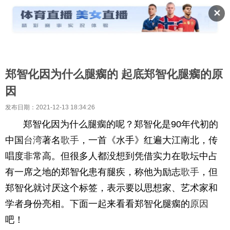
✕
郑智化因为什么腿瘸的 起底郑智化腿瘸的原
因
发布日期：2021-12-13 18:34:26
郑智化因为什么腿瘸的呢？郑智化是90年代初的
中国
台湾
著名
歌手
，一首《水手》红遍大江南北，传
唱度非常高。但很多人都没想到凭借实力在歌坛中占
有一席之地的郑智化患有腿疾，称他为励志
歌手
，但
郑智化就讨厌这个标签，表示要以思想家、艺术家和
学者身份亮相。下面一起来看看郑智化腿瘸的
原因
吧！