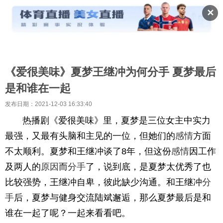
✕
《爱很美味》夏梦王继冲为何分手 夏梦最后
是和谁在一起
发布日期：2021-12-03 16:33:40
热播剧《爱很美味》里，夏梦是三位女主中实力
最强，又最有头脑和主见的一位，但她们的
感情
方面
不太顺利。夏梦和王继冲谈了8年，但这份
感情
因工作
及两人的
原因
而
分手
了，说到底，是夏梦太优秀了也
比较强势，王继冲自卑，彼此缺少沟通。和王继冲
分
手
后，夏梦与健身交流陆斌邂逅，那么夏梦最后是和
谁在一起了呢？一起来看看吧。