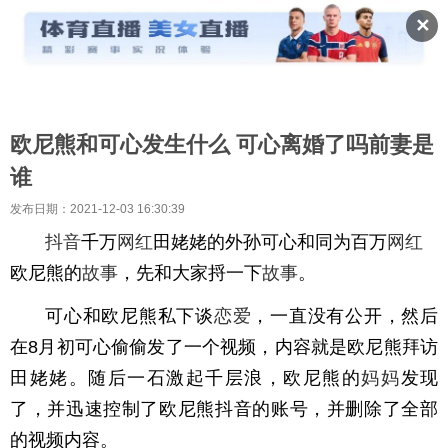
✕
欧尼熊和可心发生什么 可心离婚了吗前妻是
谁
发布日期：2021-12-03 16:30:39
抖音
千万
网红
田姥姥的外孙可心和同为百万
网红
欧尼熊的
故事
，先和大家捋一下
故事
。
可心和欧尼熊私下谈
恋爱
，一直没有公开，然后
在8月初可心偷偷发了一个视频，内容就是欧尼熊拜访
田姥姥。随后一石激起千层浪，欧尼熊的
妈妈
发现
了，并迅速控制了欧尼熊抖音的账号，并删除了全部
的视频内容。