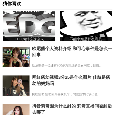
猜你喜欢
EDG为什么这么火
不能李姐是什么意思
欧尼熊个人资料介绍 和可心事件是怎么一
回事
欧尼熊是一位拥有700多万粉丝的美女网红，目前...
网红痞幼视频3分25是什么图片 佳航是痞
幼的妈妈吗
网红痞幼 痞幼因为喜欢机车，驾驶技术比较出色...
抖音莉哥因为什么封的 莉哥直播间被封后
去哪了