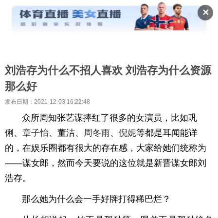
✕
刘浩存为什么不招人喜欢 刘浩存为什么资源
那么好
发布日期：2021-12-03 16:22:48
众所周知张艺谋捧红了很多的女演员，比如巩
俐、
章子怡
、董洁、
周冬雨
、
倪妮
等都是耳闻能详
的，在娱乐圈都有很大的存在感，大家给她们统称为
——谋女郎，然而今天要说的这位就是新晋谋女郎刘
浩存。
那么她为什么会一手好牌打得稀巴烂？